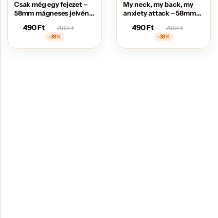
Csak még egy fejezet –
My neck, my back, my
58mm mágneses jelvény
anxiety attack – 58mm
sörnyitóval
mágneses jelvény
490
Ft
490
Ft
790
Ft
790
Ft
sörnyitóval
-38%
-38%