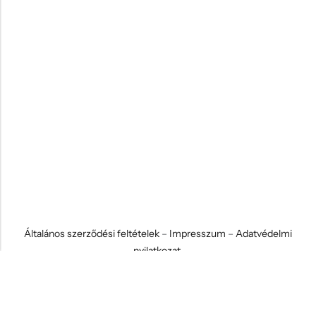
Általános szerződési feltételek
–
Impresszum
–
Adatvédelmi
nyilatkozat
© 2026 Koci és Drabi Ajándék Kft. Minden jog fenntartva