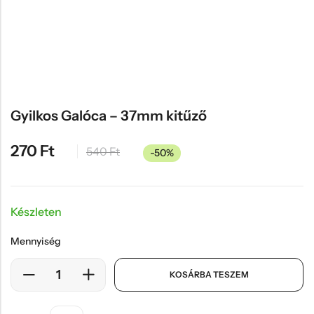
Hűtőmágnes, Kitűző
Plüss
Sapka
Táska, pénztárca
Egyedi céges ajándékok
Gyilkos Galóca – 37mm kitűző
Egyéb ajándék ötletek
270
Ft
540
Ft
-50%
Készleten
Mennyiség
KOSÁRBA TESZEM