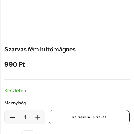
Hűtőmágnes, Kitűző
Plüss
Sapka
Táska, pénztárca
Egyedi céges ajándékok
Szarvas fém hűtőmágnes
Egyéb ajándék ötletek
990
Ft
Készleten
Mennyiség
KOSÁRBA TESZEM