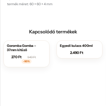
termék méret: 60 × 60 × 4 mm
Kapcsolódó termékek
Goromba Gomba –
Egyedi kulacs 400ml
AKCIÓS
37mm kitűző
2.490
Ft
270
Ft
540
Ft
-50%