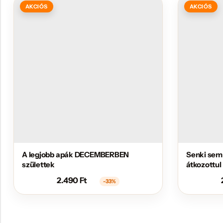
AKCIÓS
AKCIÓS
A legjobb apák DECEMBERBEN
Senki sem
születtek
átkozottul
2.490
Ft
-33%