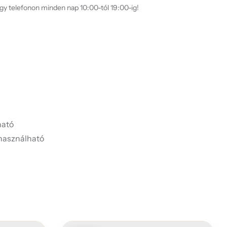
agy telefonon minden nap 10:00-tól 19:00-ig!
ató
használható