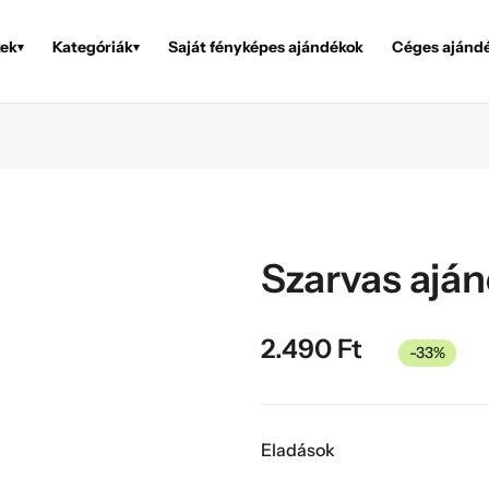
ek
Kategóriák
Saját fényképes ajándékok
Céges ajánd
▾
▾
Szarvas ajá
2.490
Ft
-33%
Eladások