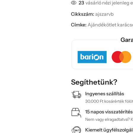
23
vásárló nézi jelenleg 
Cikkszám:
ajszarvb
Címke:
Ajándékötlet karács
Gara
Segíthetünk?
Ingyenes szállítás
30.000 Ft kosárérték fölöt
15 napos visszatérítés
Nem vagy elragadtatva? Ké
Kiemelt ügyfélszolgál