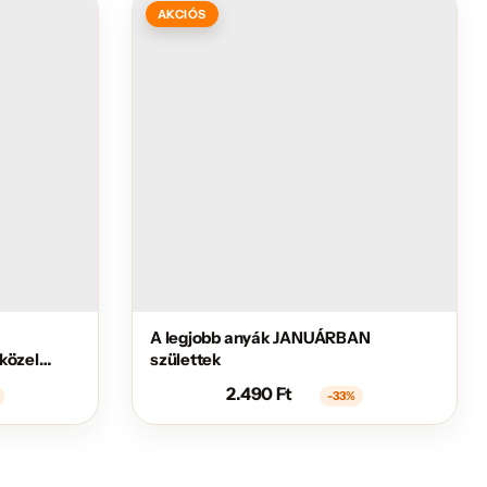
AKCIÓS
A legjobb anyák JANUÁRBAN
közel
születtek
2.490
Ft
-33%