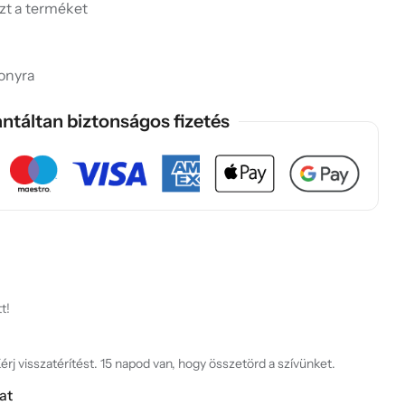
ezt a terméket
onyra
ntáltan biztonságos fizetés
t!
rj visszatérítést. 15 napod van, hogy összetörd a szívünket.
at