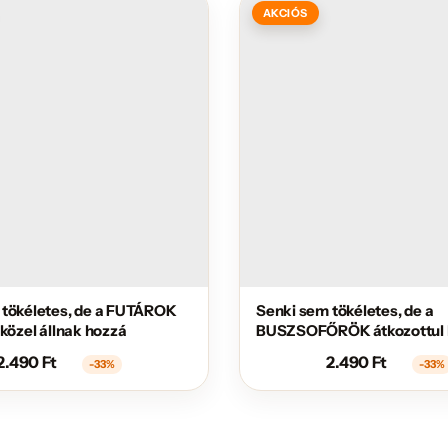
AKCIÓS
 tökéletes, de a FUTÁROK
Senki sem tökéletes, de a
 közel állnak hozzá
BUSZSOFŐRÖK átkozottul 
állnak hozzá
2.490
Ft
2.490
Ft
-33%
-33%