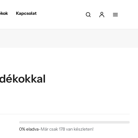
ékok
Kapcsolat
ndékokkal
0% eladva
-
Már csak 178 van készleten!