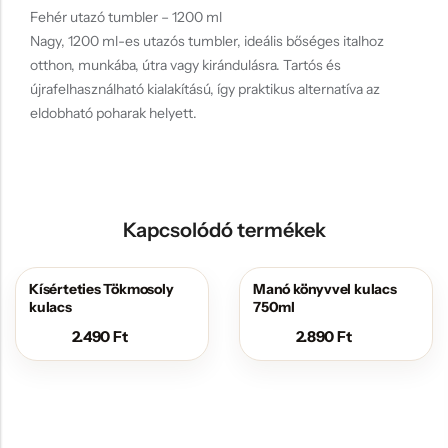
Fehér utazó tumbler – 1200 ml
Nagy, 1200 ml-es utazós tumbler, ideális bőséges italhoz
otthon, munkába, útra vagy kirándulásra. Tartós és
újrafelhasználható kialakítású, így praktikus alternatíva az
eldobható poharak helyett.
Kapcsolódó termékek
Kísérteties Tökmosoly
Manó könyvvel kulacs
kulacs
750ml
2.490
Ft
2.890
Ft