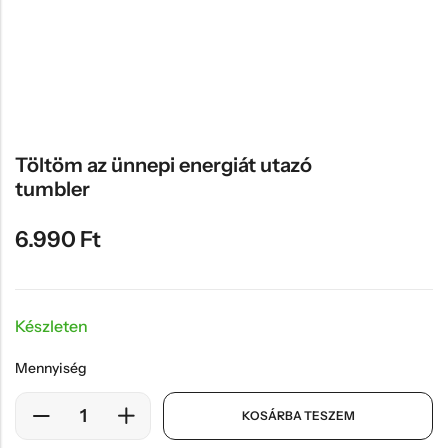
Hűtőmágnes, Kitűző
Plüss
Sapka
Táska, pénztárca
Egyedi céges ajándékok
Töltöm az ünnepi energiát utazó
tumbler
Egyéb ajándék ötletek
6.990
Ft
Készleten
Mennyiség
KOSÁRBA TESZEM