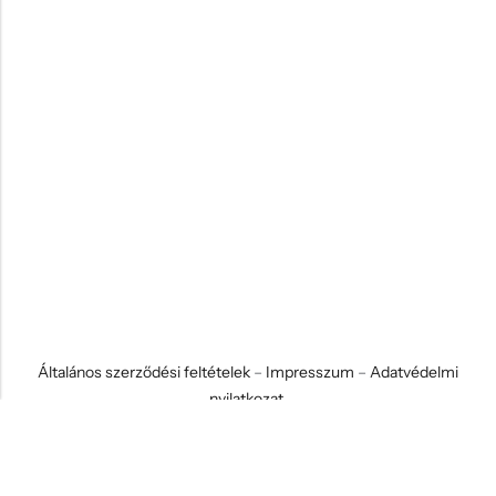
Általános szerződési feltételek
–
Impresszum
–
Adatvédelmi
nyilatkozat
© 2026 Koci és Drabi Ajándék Kft. Minden jog fenntartva