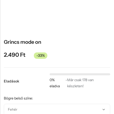
Hűtőmágnes, Kitűző
Plüss
Sapka
Táska, pénztárca
Egyedi céges ajándékok
Grincs mode on
Egyéb ajándék ötletek
2.490
Ft
-33%
0%
-
Már csak 178 van
Eladások
eladva
készleten!
Bögre belső színe: