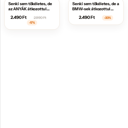
Senki sem tökéletes, de
Senki sem tökéletes, de a
AKCIÓS
AKCIÓS
az ANYÁK átkozottul
BMW-sek átkozottul
közel állnak hozzá
közel állnak hozzá
2.490
Ft
2.490
Ft
2.990
Ft
-33%
-17%