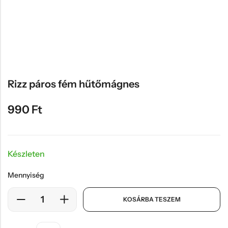
Hűtőmágnes, Kitűző
Plüss
Sapka
Táska, pénztárca
Egyedi céges ajándékok
Rizz páros fém hűtőmágnes
Egyéb ajándék ötletek
990
Ft
Készleten
Mennyiség
KOSÁRBA TESZEM