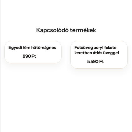
Kapcsolódó termékek
Egyedi fém hűtőmágnes
Fotóüveg acryl fekete
keretben átlós üveggel
990
Ft
5.590
Ft