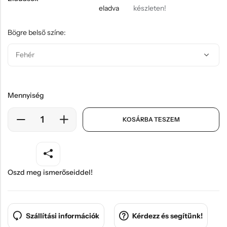
Hűtőmágnes, Kitűző
eladva
készleten!
Plüss
Bögre belső színe:
Sapka
Táska, pénztárca
Egyedi céges ajándékok
Mennyiség
Egyéb ajándék ötletek
KOSÁRBA TESZEM
Oszd meg ismerőseiddel!
Szállítási információk
Kérdezz és segítünk!