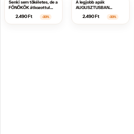
Senki sem tökéletes, de a
A legjobb apák
AKCIÓS
AKCIÓS
FŐNÖKÖK átkozottul
AUGUSZTUSBAN
közel állnak hozzá
születtek
2.490
Ft
2.490
Ft
-33%
-33%