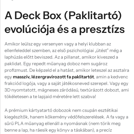
A Deck Box (Paklitartó)
evolúciója és a presztízs
Amikor leülsz egy versenyen vagy a helyi klubban az
ellenfeleddel szemben, az első pszichológiai „ütést” még a
laphúzás előtt beviszed. Az a pillanat, amikor kiveszed a
paklidat. Egy repedt műanyag doboz nem sugároz
profizmust. De képzeld el a hatást, amikor leteszel az asztalra
egy
masszív, lézergravírozott fa paklitartót
, amin a kedvenc
frakciód logója, vagy a saját játékosneved szerepel. Vagy egy
3D nyomtatott, mágneses záródású, textúrázott dobozt, ami
tökéletesen a te lapjaid méretére lett szabva!
A prémium kártyatartó dobozok nem csupán esztétikai
kiegészítők, hanem kőkemény védőfelszerelések. A fa vagy a
sűrű PLA műanyag ellenáll a nyomásnak (nem törik meg
benne a lap, ha ráesik egy könyv a táskában), a precíz