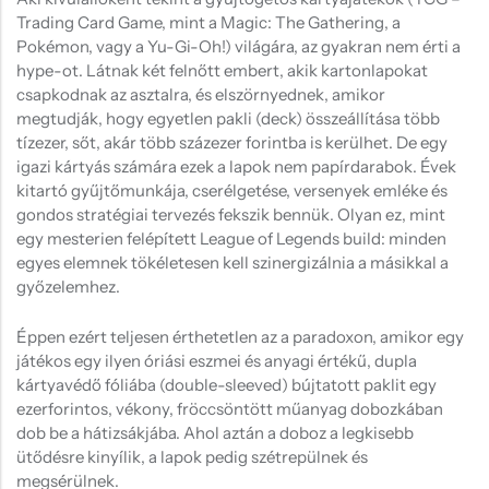
Hűtőmágnes, Kitűző
Trading Card Game, mint a Magic: The Gathering, a
Pokémon, vagy a Yu-Gi-Oh!) világára, az gyakran nem érti a
Plüss
hype-ot. Látnak két felnőtt embert, akik kartonlapokat
Sapka
csapkodnak az asztalra, és elszörnyednek, amikor
megtudják, hogy egyetlen pakli (deck) összeállítása több
Táska, pénztárca
tízezer, sőt, akár több százezer forintba is kerülhet. De egy
igazi kártyás számára ezek a lapok nem papírdarabok. Évek
Egyedi céges ajándékok
kitartó gyűjtőmunkája, cserélgetése, versenyek emléke és
Egyéb ajándék ötletek
gondos stratégiai tervezés fekszik bennük. Olyan ez, mint
egy mesterien felépített League of Legends build: minden
egyes elemnek tökéletesen kell szinergizálnia a másikkal a
győzelemhez.
Éppen ezért teljesen érthetetlen az a paradoxon, amikor egy
játékos egy ilyen óriási eszmei és anyagi értékű, dupla
kártyavédő fóliába (double-sleeved) bújtatott paklit egy
ezerforintos, vékony, fröccsöntött műanyag dobozkában
dob be a hátizsákjába. Ahol aztán a doboz a legkisebb
ütődésre kinyílik, a lapok pedig szétrepülnek és
megsérülnek.