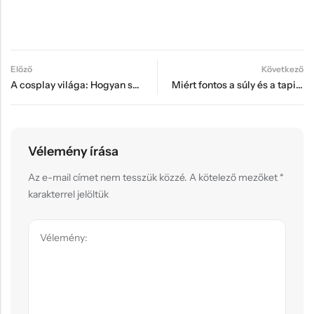
Előző
Következő
A cosplay világa: Hogyan segíti a 3D nyomtatás a jelmezkészítőket?
Miért fontos a súly és a tapintás egy játékfiguránál?
Vélemény írása
Az e-mail címet nem tesszük közzé.
A kötelező mezőket
*
karakterrel jelöltük