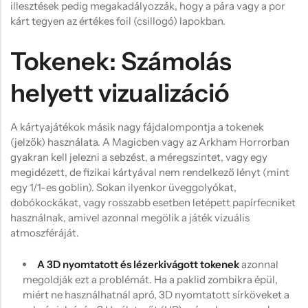
illesztések pedig megakadályozzák, hogy a pára vagy a por
kárt tegyen az értékes foil (csillogó) lapokban.
Tokenek: Számolás
helyett vizualizáció
A kártyajátékok másik nagy fájdalompontja a tokenek
(jelzők) használata. A Magicben vagy az Arkham Horrorban
gyakran kell jelezni a sebzést, a méregszintet, vagy egy
megidézett, de fizikai kártyával nem rendelkező lényt (mint
egy 1/1-es goblin). Sokan ilyenkor üveggolyókat,
dobókockákat, vagy rosszabb esetben letépett papírfecniket
használnak, amivel azonnal megölik a játék vizuális
atmoszféráját.
A 3D nyomtatott és lézerkivágott tokenek
azonnal
megoldják ezt a problémát. Ha a paklid zombikra épül,
miért ne használhatnál apró, 3D nyomtatott sírköveket a