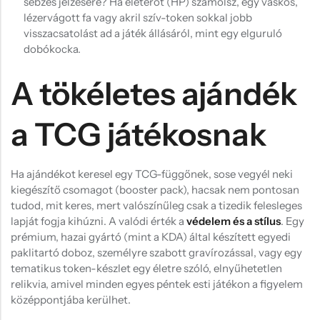
sebzés jelzésére? Ha életerőt (HP) számolsz, egy vaskos,
lézervágott fa vagy akril szív-token sokkal jobb
visszacsatolást ad a játék állásáról, mint egy elguruló
dobókocka.
A tökéletes ajándék
a TCG játékosnak
Ha ajándékot keresel egy TCG-függőnek, sose vegyél neki
kiegészítő csomagot (booster pack), hacsak nem pontosan
tudod, mit keres, mert valószínűleg csak a tizedik felesleges
lapját fogja kihúzni. A valódi érték a
védelem és a stílus
. Egy
prémium, hazai gyártó (mint a KDA) által készített egyedi
paklitartó doboz, személyre szabott gravírozással, vagy egy
tematikus token-készlet egy életre szóló, elnyűhetetlen
relikvia, amivel minden egyes péntek esti játékon a figyelem
középpontjába kerülhet.