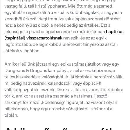
Hűtőmágnes, Kitűző
vastag falú, teli kristálypoharat. Mielőtt még a szemed
egyáltalán regisztrálná a vizuális különbségeket, az agyad a
Plüss
kezedből érkező idegi impulzusok alapján azonnal döntést
Sapka
hoz: a könnyű az olcsó, a nehéz pedig az értékes. Ezt a
jelenséget a pszichológiában és a termékdizájnban
haptikus
Táska, pénztárca
(tapintási) visszacsatolásnak
nevezik, és ez az egyik
legfontosabb, de leginkább alulértékelt tényező az asztali
Egyedi céges ajándékok
játékok világában.
Egyéb ajándék ötletek
Amikor leülünk játszani egy epikus társasjátékot vagy egy
Dungeons & Dragons kampányt, a cél az eszképizmus, a
teljes kiszakadás a valóságból. A játéktábla a harctérré válik,
mi pedig hadvezérek, kalandozók, vagy épp sci-fi
vállalatigazgatók leszünk. De ez az illúzió azonnal darabokra
törik, amikor az asztalra csapnád a hatalmas, ijesztő,
sárkányt formázó „Főellenség” figuráját, az viszont olyan
pillekönnyű, hogy egy erősebb sóhajtástól is felborul a
táblán.