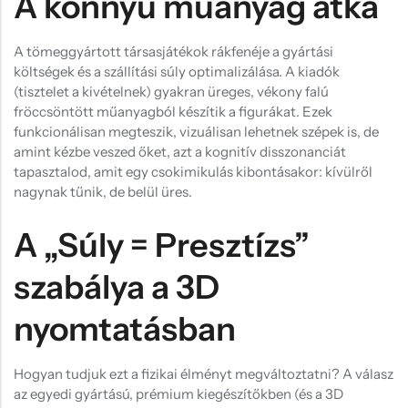
A könnyű műanyag átka
A tömeggyártott társasjátékok rákfenéje a gyártási
költségek és a szállítási súly optimalizálása. A kiadók
(tisztelet a kivételnek) gyakran üreges, vékony falú
fröccsöntött műanyagból készítik a figurákat. Ezek
funkcionálisan megteszik, vizuálisan lehetnek szépek is, de
amint kézbe veszed őket, azt a kognitív disszonanciát
tapasztalod, amit egy csokimikulás kibontásakor: kívülről
nagynak tűnik, de belül üres.
A „Súly = Presztízs”
szabálya a 3D
nyomtatásban
Hogyan tudjuk ezt a fizikai élményt megváltoztatni? A válasz
az egyedi gyártású, prémium kiegészítőkben (és a 3D