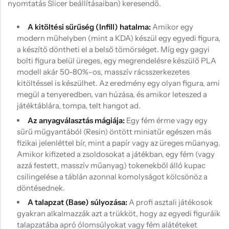
nyomtatás Slicer beállításaiban) keresendő.
A kitöltési sűrűség (Infill) hatalma:
Amikor egy
modern műhelyben (mint a KDA) készül egy egyedi figura,
a készítő döntheti el a belső tömörséget. Míg egy gagyi
bolti figura belül üreges, egy megrendelésre készülő PLA
modell akár 50-80%-os, masszív rácsszerkezetes
kitöltéssel is készülhet. Az eredmény egy olyan figura, ami
megül a tenyeredben, van húzása, és amikor leteszed a
játéktáblára, tompa, telt hangot ad.
Az anyagválasztás mágiája:
Egy fém érme vagy egy
sűrű műgyantából (Resin) öntött miniatűr egészen más
fizikai jelenléttel bír, mint a papír vagy az üreges műanyag.
Amikor kifizeted a zsoldosokat a játékban, egy fém (vagy
azzá festett, masszív műanyag) tokenekből álló kupac
csilingelése a táblán azonnal komolyságot kölcsönöz a
döntésednek.
A talapzat (Base) súlyozása:
A profi asztali játékosok
gyakran alkalmazzák azt a trükköt, hogy az egyedi figuráik
talapzatába apró ólomsúlyokat vagy fém alátéteket