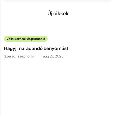
Új cikkek
Vállalkozások és promóció
Hagyj maradandó benyomást
Szerző:
szepnorbi
aug 27, 2025