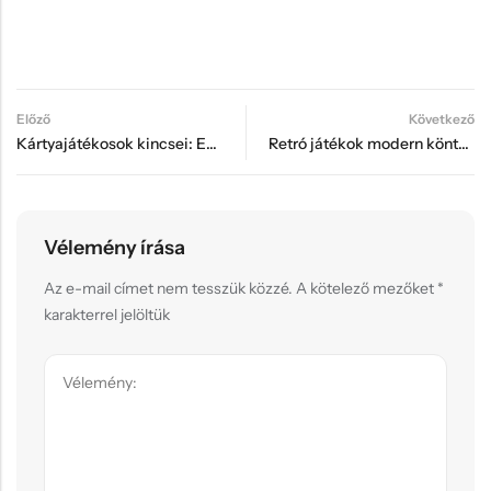
Előző
Következő
Kártyajátékosok kincsei: Egyedi dobozok és tokenek a gyűjtőknek
Retró játékok modern köntösben: Felújított kiegészítők régi kedvencekhez
Vélemény írása
Az e-mail címet nem tesszük közzé.
A kötelező mezőket
*
karakterrel jelöltük