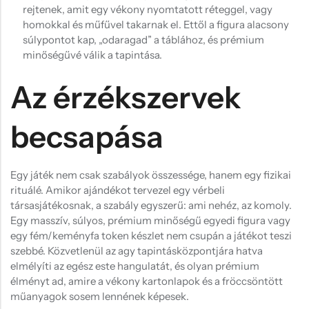
rejtenek, amit egy vékony nyomtatott réteggel, vagy
homokkal és műfűvel takarnak el. Ettől a figura alacsony
súlypontot kap, „odaragad” a táblához, és prémium
minőségűvé válik a tapintása.
Az érzékszervek
becsapása
Egy játék nem csak szabályok összessége, hanem egy fizikai
rituálé. Amikor ajándékot tervezel egy vérbeli
társasjátékosnak, a szabály egyszerű: ami nehéz, az komoly.
Egy masszív, súlyos, prémium minőségű egyedi figura vagy
egy fém/keményfa token készlet nem csupán a játékot teszi
szebbé. Közvetlenül az agy tapintásközpontjára hatva
elmélyíti az egész este hangulatát, és olyan prémium
élményt ad, amire a vékony kartonlapok és a fröccsöntött
műanyagok sosem lennének képesek.