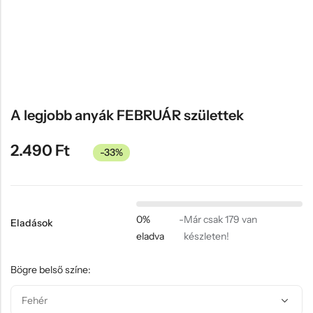
Hűtőmágnes, Kitűző
Plüss
Sapka
Táska, pénztárca
Egyedi céges ajándékok
A legjobb anyák FEBRUÁR születtek
Egyéb ajándék ötletek
2.490
Ft
-33%
0%
-
Már csak 179 van
Eladások
eladva
készleten!
Bögre belső színe: