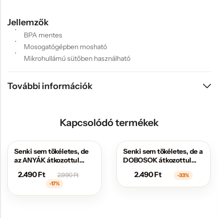
Jellemzők
BPA mentes
Mosogatógépben mosható
Mikrohullámú sütőben használható
További információk
Kapcsolódó termékek
Senki sem tökéletes, de
Senki sem tökéletes, de a
AKCIÓS
AKCIÓS
az ANYÁK átkozottul
DOBOSOK átkozottul
közel állnak hozzá
közel állnak hozzá
2.490
Ft
2.490
Ft
2.990
Ft
-33%
-17%