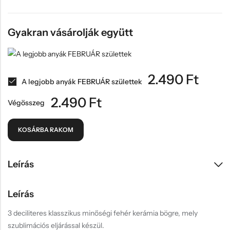
Gyakran vásárolják együtt
2.490
Ft
A legjobb anyák FEBRUÁR születtek
2.490
Ft
Végösszeg
KOSÁRBA RAKOM
Leírás
Leírás
3 deciliteres klasszikus minőségi fehér kerámia bögre, mely
szublimációs eljárással készül.