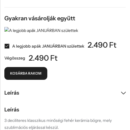
Gyakran vásárolják együtt
2.490
Ft
A legjobb apák JANUÁRBAN születtek
2.490
Ft
Végösszeg
KOSÁRBA RAKOM
Leírás
Leírás
3 deciliteres klasszikus minőségi fehér kerámia bögre, mely
szublimációs eljárással készül.