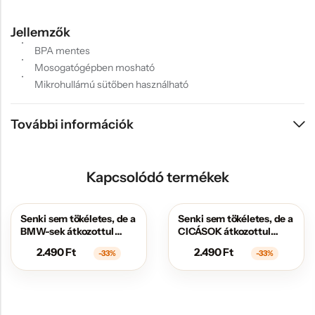
Jellemzők
BPA mentes
Mosogatógépben mosható
Mikrohullámú sütőben használható
További információk
Kapcsolódó termékek
Senki sem tökéletes, de a
Senki sem tökéletes, de a
AKCIÓS
AKCIÓS
BMW-sek átkozottul
CICÁSOK átkozottul
közel állnak hozzá
közel állnak hozzá
2.490
Ft
2.490
Ft
-33%
-33%