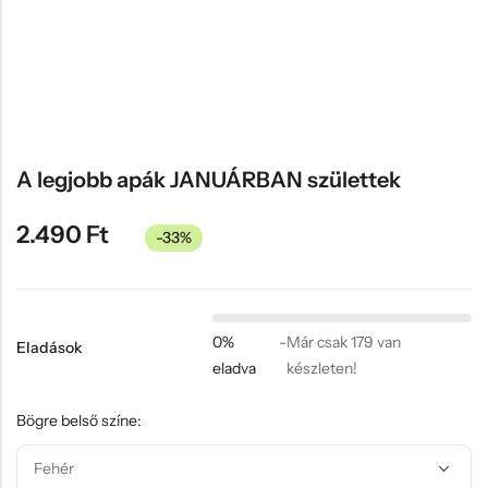
Hűtőmágnes, Kitűző
Plüss
Sapka
Táska, pénztárca
Egyedi céges ajándékok
A legjobb apák JANUÁRBAN születtek
Egyéb ajándék ötletek
2.490
Ft
-33%
0%
-
Már csak 179 van
Eladások
eladva
készleten!
Bögre belső színe: