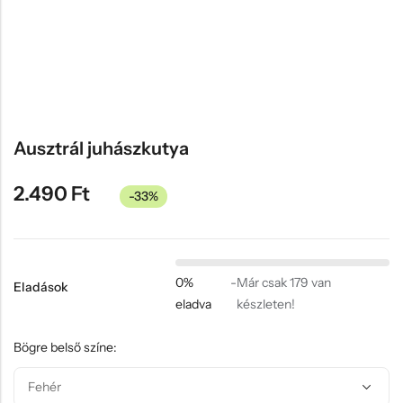
Hűtőmágnes, Kitűző
Plüss
Sapka
Táska, pénztárca
Egyedi céges ajándékok
Ausztrál juhászkutya
Egyéb ajándék ötletek
2.490
Ft
-33%
0%
-
Már csak 179 van
Eladások
eladva
készleten!
Bögre belső színe: