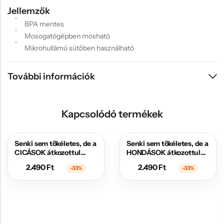
Jellemzők
BPA mentes
Mosogatógépben mosható
Mikrohullámú sütőben használható
További információk
Kapcsolódó termékek
Senki sem tökéletes, de a
Senki sem tökéletes, de a
AKCIÓS
AKCIÓS
CICÁSOK átkozottul
HONDÁSOK átkozottul
közel állnak hozzá
közel állnak hozzá
2.490
Ft
2.490
Ft
-33%
-33%