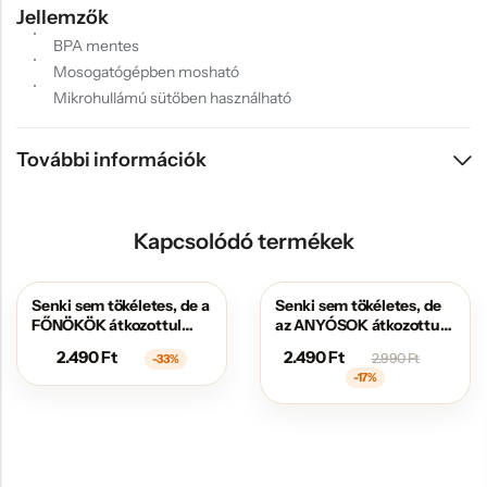
Jellemzők
BPA mentes
Mosogatógépben mosható
Mikrohullámú sütőben használható
További információk
Kapcsolódó termékek
Senki sem tökéletes, de a
Senki sem tökéletes, de
AKCIÓS
AKCIÓS
FŐNÖKÖK átkozottul
az ANYÓSOK átkozottul
közel állnak hozzá
közel állnak hozzá
2.490
Ft
2.490
Ft
2.990
Ft
-33%
-17%