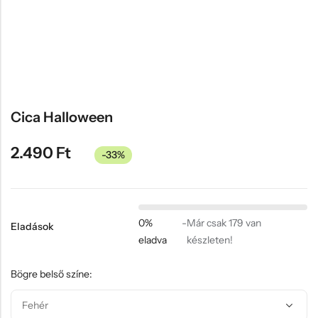
Hűtőmágnes, Kitűző
Plüss
Sapka
Táska, pénztárca
Egyedi céges ajándékok
Cica Halloween
Egyéb ajándék ötletek
2.490
Ft
-33%
0%
-
Már csak 179 van
Eladások
eladva
készleten!
Bögre belső színe: