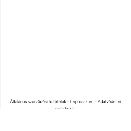
Általános szerződési feltételek
–
Impresszum
–
Adatvédelmi
nyilatkozat
© 2026 Koci és Drabi Ajándék Kft. Minden jog fenntartva