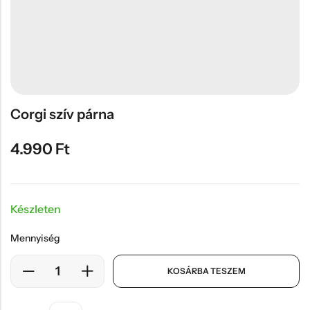
Hűtőmágnes, Kitűző
Plüss
Sapka
Táska, pénztárca
Egyedi céges ajándékok
Corgi szív párna
Egyéb ajándék ötletek
4.990
Ft
Készleten
Mennyiség
KOSÁRBA TESZEM