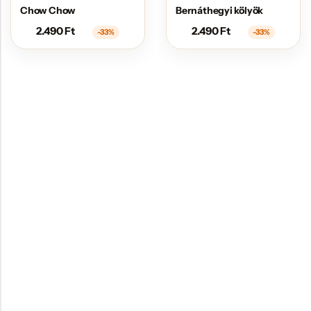
Chow Chow
Bernáthegyi kölyök
2.490
Ft
2.490
Ft
-33%
-33%