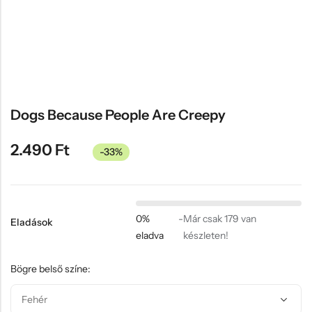
Hűtőmágnes, Kitűző
Plüss
Sapka
Táska, pénztárca
Egyedi céges ajándékok
Dogs Because People Are Creepy
Egyéb ajándék ötletek
2.490
Ft
-33%
0%
-
Már csak 179 van
Eladások
eladva
készleten!
Bögre belső színe: