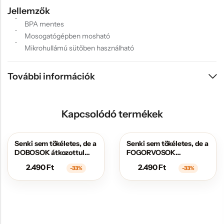
Jellemzők
BPA mentes
Mosogatógépben mosható
Mikrohullámú sütőben használható
További információk
Kapcsolódó termékek
Senki sem tökéletes, de a
Senki sem tökéletes, de a
AKCIÓS
AKCIÓS
DOBOSOK átkozottul
FOGORVOSOK
közel állnak hozzá
átkozottul közel állnak
2.490
Ft
2.490
Ft
-33%
-33%
hozzá