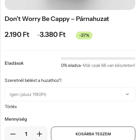
Hűtőmágnes, Kitűző
Plüss
Don’t Worry Be Cappy – Párnahuzat
Sapka
2.190
Ft
3.380
Ft
–
-37%
Táska, pénztárca
Egyedi céges ajándékok
Egyéb ajándék ötletek
Eladások
0% eladva
-
Már csak 66 van készleten!
Szeretnél bélést a huzathoz?:
Törlés
Mennyiség
KOSÁRBA TESZEM