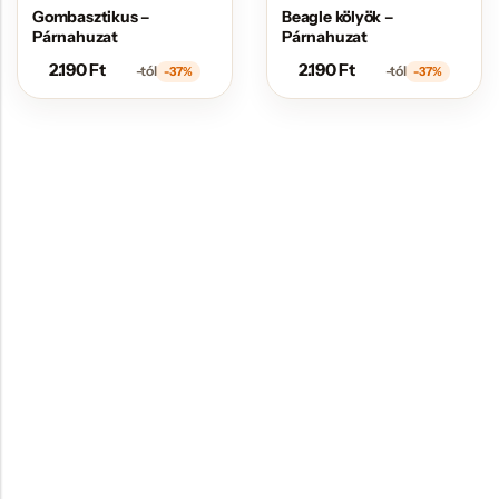
Gombasztikus –
Beagle kölyök –
Párnahuzat
Párnahuzat
2.190
Ft
2.190
Ft
-tól
-tól
-37%
-37%