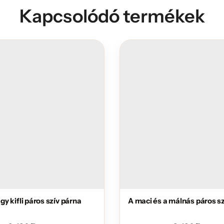
Kapcsolódó termékek
nagy kifli páros szív párna
A maci és a málnás páros s