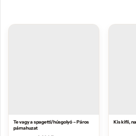
Te vagy a spagetti/húsgolyó – Páros
Kis kifli, 
párnahuzat