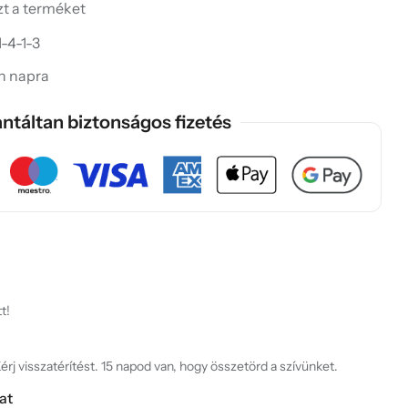
ezt a terméket
-4-1-3
in napra
ntáltan biztonságos fizetés
t!
rj visszatérítést. 15 napod van, hogy összetörd a szívünket.
at