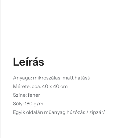
Leírás
Anyaga: mikroszálas, matt hatású
Mérete: cca. 40 x 40 cm
Színe: fehér
Súly: 180 g/m
Egyik oldalán műanyag húzózár. / zipzár/