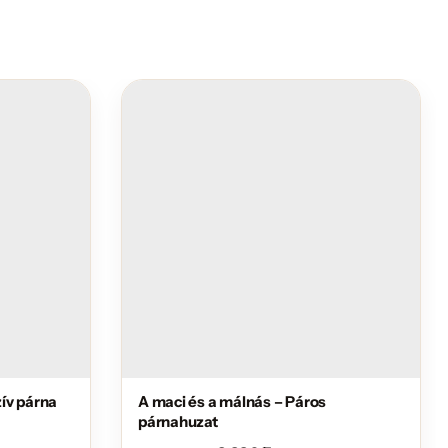
zív párna
A maci és a málnás – Páros
párnahuzat