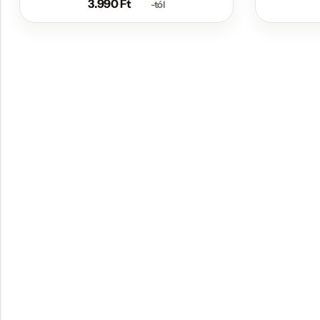
3.990
Ft
-tól