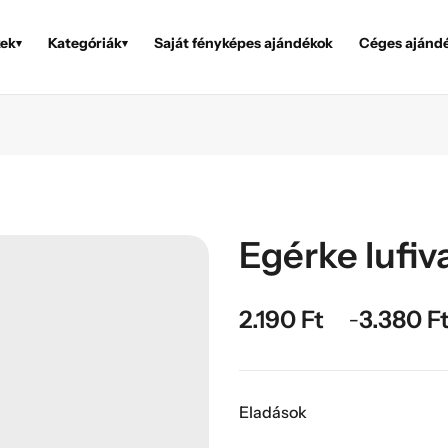
ek
Kategóriák
Saját fényképes ajándékok
Céges ajánd
▾
▾
Egérke lufiv
2.190
Ft
3.380
F
–
Eladások