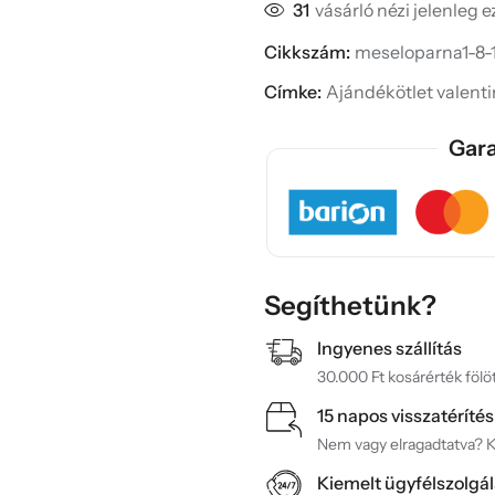
31
vásárló nézi jelenleg 
Cikkszám:
meseloparna1-8-1
Címke:
Ajándékötlet valent
Gara
Segíthetünk?
Ingyenes szállítás
30.000 Ft kosárérték fölöt
15 napos visszatérítés
Nem vagy elragadtatva? Ké
Kiemelt ügyfélszolgál