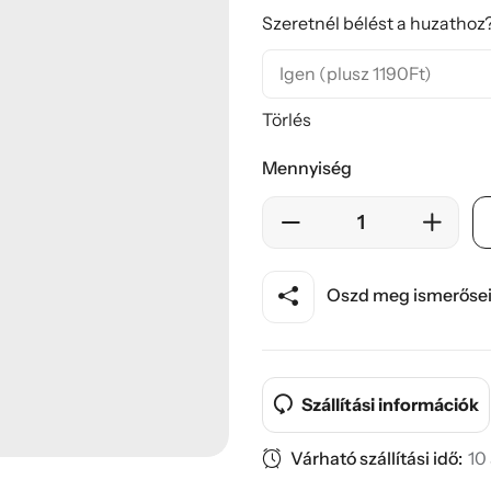
Szeretnél bélést a huzathoz?
Törlés
Mennyiség
Oszd meg ismerősei
Szállítási információk
Várható szállítási idő:
10