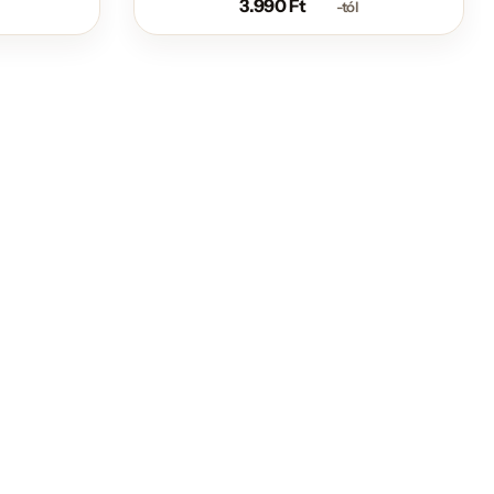
3.990
Ft
-tól