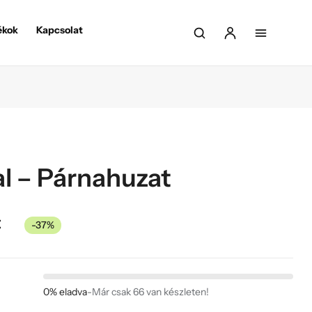
ékok
Kapcsolat
al – Párnahuzat
t
-37%
0% eladva
-
Már csak 66 van készleten!