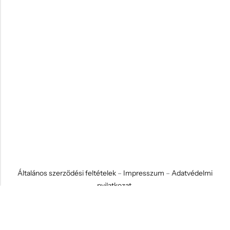
Általános szerződési feltételek
–
Impresszum
–
Adatvédelmi
nyilatkozat
© 2026 Koci és Drabi Ajándék Kft. Minden jog fenntartva