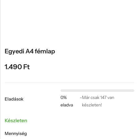
Hűtőmágnes, Kitűző
Plüss
Sapka
Táska, pénztárca
Egyedi céges ajándékok
Egyedi A4 fémlap
Egyéb ajándék ötletek
1.490
Ft
0%
-
Már csak 147 van
Eladások
eladva
készleten!
Készleten
Mennyiség