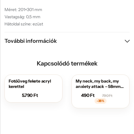
Méret: 201×301 mm
Vastagság: 0,5 mm
Hátoldal színe: ezüst
További információk
Kapcsolódó termékek
Fotóüveg fekete acryl
My neck, my back, my
AKCIÓS
kerettel
anxiety attack – 58mm
mágneses jelvény
5.790
Ft
490
Ft
790
Ft
sörnyitóval
-38%