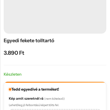
Hűtőmágnes, Kitűző
Plüss
Sapka
Táska, pénztárca
Egyedi céges ajándékok
Egyedi fekete tolltartó
Egyéb ajándék ötletek
3.890
Ft
Készleten
Tedd egyedivé a terméket!
Kép amit szeretnél rá
(nem kötelező)
Lehetőleg jó felbontású képet tölts fel.