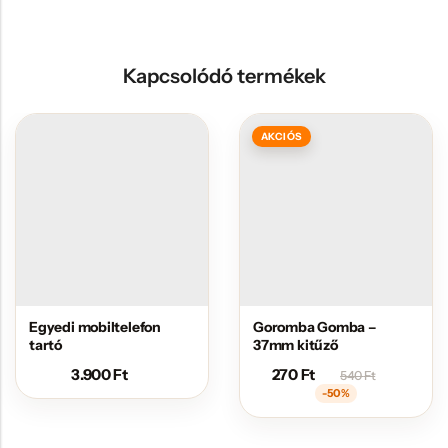
Kapcsolódó termékek
AKCIÓS
Egyedi mobiltelefon
Goromba Gomba –
tartó
37mm kitűző
3.900
Ft
270
Ft
540
Ft
-50%