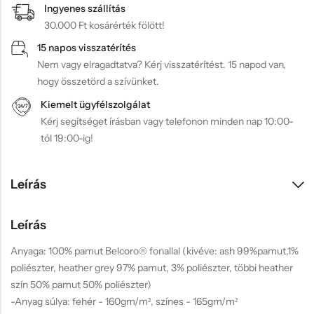
Ingyenes szállítás
30.000 Ft kosárérték fölött!
15 napos visszatérítés
Nem vagy elragadtatva? Kérj visszatérítést. 15 napod van,
hogy összetörd a szívünket.
Kiemelt ügyfélszolgálat
Kérj segítséget írásban vagy telefonon minden nap 10:00-
tól 19:00-ig!
Leírás
Leírás
Anyaga: 100% pamut Belcoro® fonallal (kivéve: ash 99%pamut,1%
poliészter, heather grey 97% pamut, 3% poliészter, többi heather
szín 50% pamut 50% poliészter)
-Anyag súlya: fehér - 160gm/m², színes - 165gm/m²