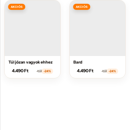
AKCIÓS
AKCIÓS
Túl józan vagyok ehhez
Bard
4.490
Ft
4.490
Ft
-tól
-tól
-24%
-24%