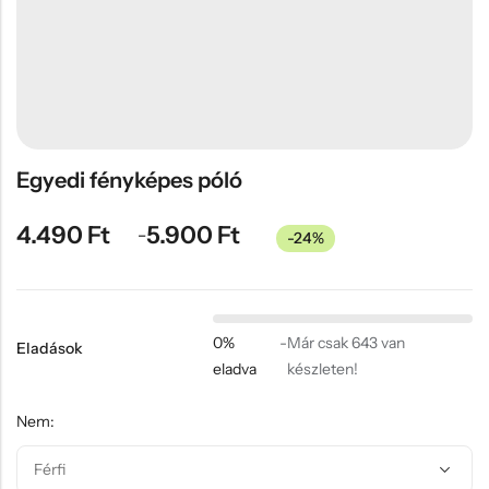
Hűtőmágnes, Kitűző
Plüss
Sapka
Táska, pénztárca
Egyedi céges ajándékok
Egyedi fényképes póló
Egyéb ajándék ötletek
4.490
Ft
5.900
Ft
–
-24%
0%
-
Már csak 643 van
Eladások
eladva
készleten!
Nem: