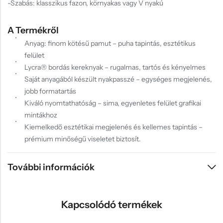
-Szabás: klasszikus fazon, környakas vagy V nyakú
A Termékről
Anyag: finom kötésű pamut – puha tapintás, esztétikus
felület
Lycra® bordás kereknyak – rugalmas, tartós és kényelmes
Saját anyagából készült nyakpasszé – egységes megjelenés,
jobb formatartás
Kiváló nyomtathatóság – sima, egyenletes felület grafikai
mintákhoz
Kiemelkedő esztétikai megjelenés és kellemes tapintás –
prémium minőségű viseletet biztosít.
További információk
Kapcsolódó termékek