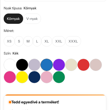
Nyak típusa:
Környak
Környak
V-nyak
Méret:
XS
S
M
L
XL
XXL
XXXL
Szín:
Kék
Tedd egyedivé a terméket!