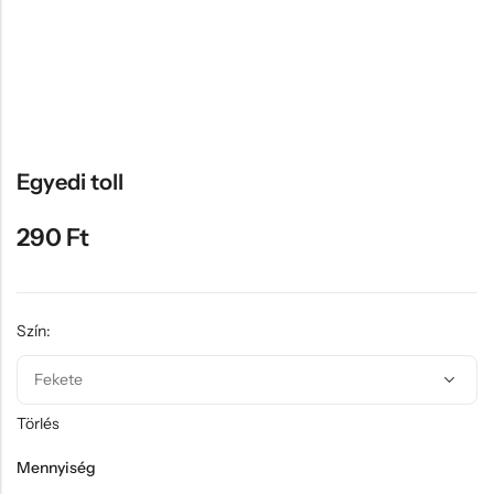
Hűtőmágnes, Kitűző
Plüss
Sapka
Táska, pénztárca
Egyedi céges ajándékok
Egyedi toll
Egyéb ajándék ötletek
290
Ft
Szín:
Törlés
Mennyiség