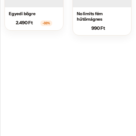
Egyedi bögre
No limits fém
hűtőmágnes
2.490
Ft
-33%
990
Ft