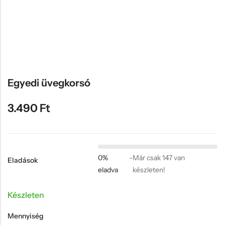
Hűtőmágnes, Kitűző
Plüss
Sapka
Táska, pénztárca
Egyedi céges ajándékok
Egyedi üvegkorsó
Egyéb ajándék ötletek
3.490
Ft
0%
-
Már csak 147 van
Eladások
eladva
készleten!
Készleten
Mennyiség