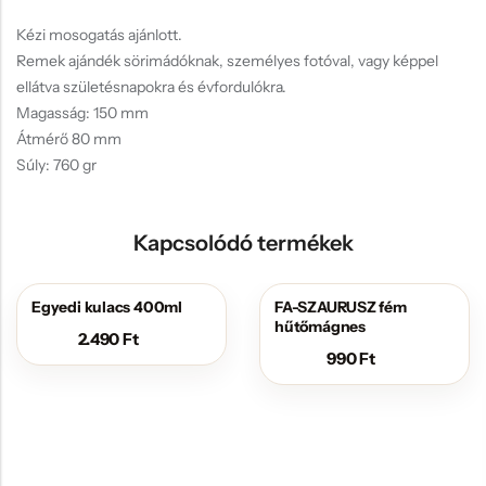
Kézi mosogatás ajánlott.
Remek ajándék sörimádóknak, személyes fotóval, vagy képpel
ellátva születésnapokra és évfordulókra.
Magasság: 150 mm
Átmérő 80 mm
Súly: 760 gr
Kapcsolódó termékek
Egyedi kulacs 400ml
FA-SZAURUSZ fém
hűtőmágnes
2.490
Ft
990
Ft