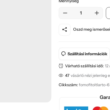
Mennyiség
Oszd meg ismerősei
Szállítási információk
Várható szállítási idő:
12
47
vásárló nézi jelenleg 
Cikkszám:
fomofitoltlarto-6
Gara