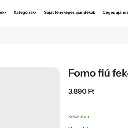
ek
Kategóriák
Saját fényképes ajándékok
Céges ajánd
▾
▾
Fomo fiú fek
3.890
Ft
Készleten