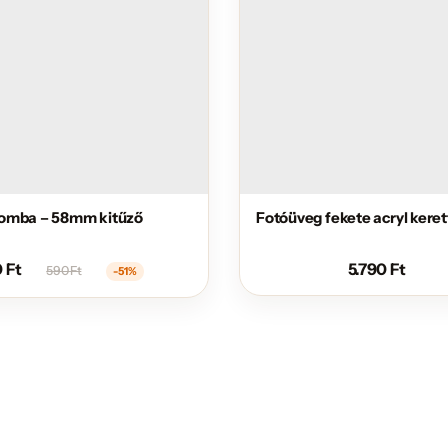
omba – 58mm kitűző
Fotóüveg fekete acryl keret
0
Ft
5.790
Ft
590
Ft
-51%