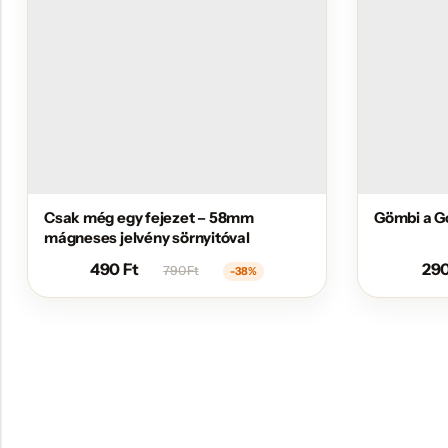
Csak még egy fejezet – 58mm
Gömbi a G
mágneses jelvény sörnyitóval
490
Ft
29
790
Ft
-38%