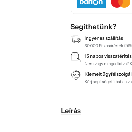
Segíthetünk?
Ingyenes szállítás
30.000 Ft kosárérték fölöt
15 napos visszatérítés
Nem vagy elragadtatva? Ké
Kiemelt ügyfélszolgál
Kérj segítséget írásban v
Leírás