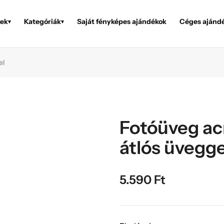
ek
Kategóriák
Saját fényképes ajándékok
Céges ajánd
▾
▾
el
Fotóüveg ac
átlós üvegge
5.590
Ft