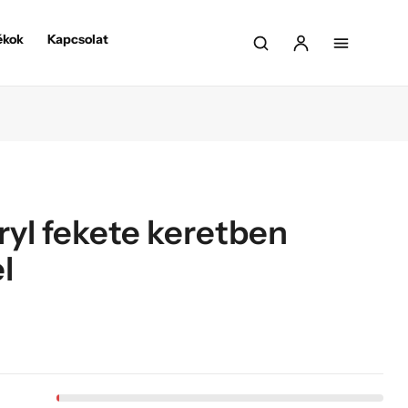
ékok
Kapcsolat
ryl fekete keretben
l