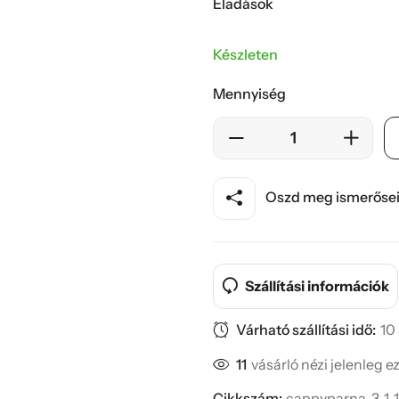
Eladások
Készleten
Mennyiség
Oszd meg ismerősei
Szállítási információk
Várható szállítási idő:
10
11
vásárló nézi jelenleg e
Cikkszám:
cappyparna-3-1-1-