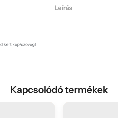
Leírás
d kért kép/szöveg!
Kapcsolódó termékek