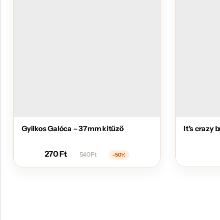
Gyilkos Galóca – 37mm kitűző
It’s crazy
270
Ft
540
Ft
-50%