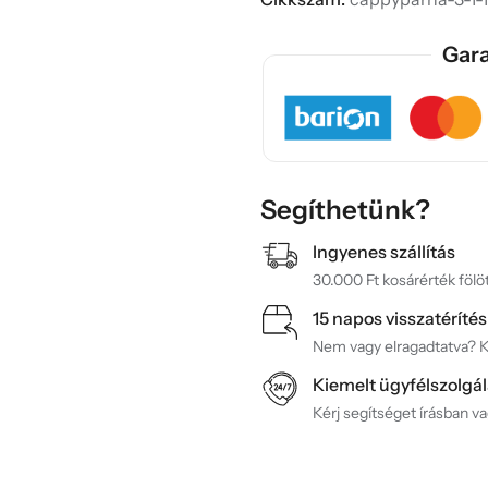
Gara
Segíthetünk?
Ingyenes szállítás
30.000 Ft kosárérték fölöt
15 napos visszatérítés
Nem vagy elragadtatva? Ké
Kiemelt ügyfélszolgál
Kérj segítséget írásban v