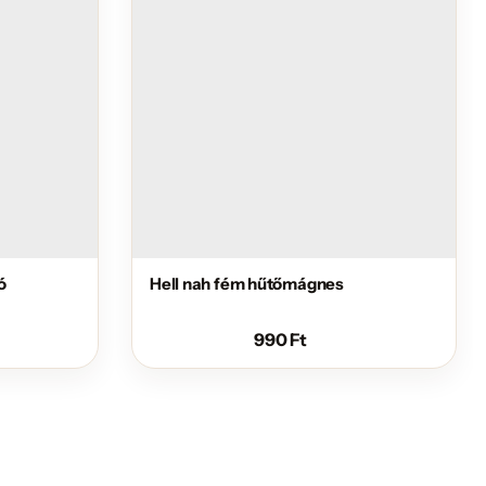
ó
Hell nah fém hűtőmágnes
990
Ft