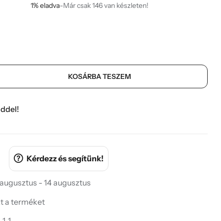
1% eladva
-
Már csak 146 van készleten!
KOSÁRBA TESZEM
ddel!
Kérdezz és segítünk!
 augusztus - 14 augusztus
zt a terméket
1-1