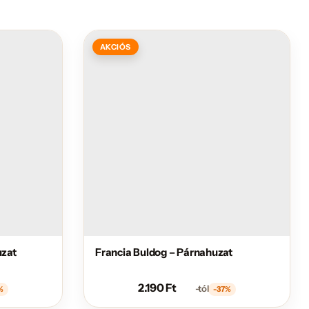
AKCIÓS
uzat
Francia Buldog – Párnahuzat
2.190
Ft
-tól
%
-37%