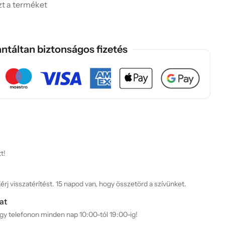
ezt a terméket
ntáltan biztonságos fizetés
t!
rj visszatérítést. 15 napod van, hogy összetörd a szívünket.
at
agy telefonon minden nap 10:00-tól 19:00-ig!