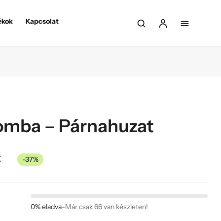
ékok
Kapcsolat
mba – Párnahuzat
t
-37%
0% eladva
-
Már csak 66 van készleten!