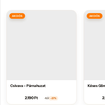
AKCIÓS
AKCIÓS
Csivava – Párnahuzat
Késes Göm
2.190
Ft
2
-tól
-37%