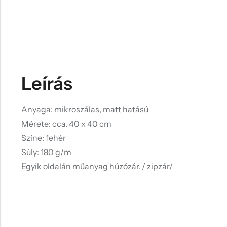
Leírás
Anyaga: mikroszálas, matt hatású
Mérete: cca. 40 x 40 cm
Színe: fehér
Súly: 180 g/m
Egyik oldalán műanyag húzózár. / zipzár/