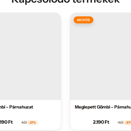
AKCIÓS
bi – Párnahuzat
Meglepett Gömbi – Párnah
.190
Ft
2.190
Ft
-tól
-tól
-37%
-37