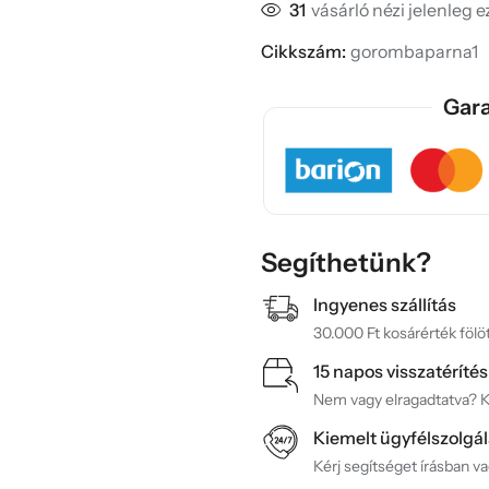
31
vásárló nézi jelenleg 
Cikkszám:
gorombaparna1
Gara
Segíthetünk?
Ingyenes szállítás
30.000 Ft kosárérték fölöt
15 napos visszatérítés
Nem vagy elragadtatva? Ké
Kiemelt ügyfélszolgál
Kérj segítséget írásban v