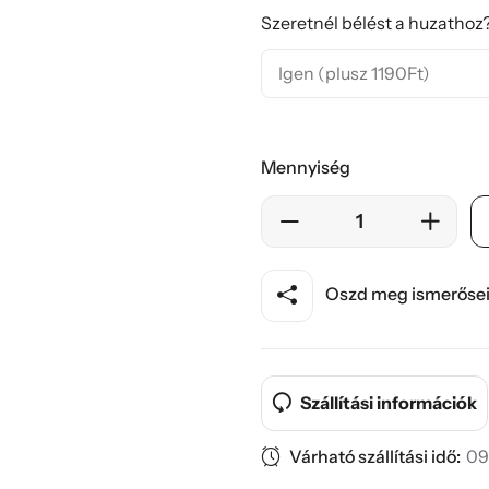
Szeretnél bélést a huzathoz?
Mennyiség
Oszd meg ismerősei
Szállítási információk
Várható szállítási idő:
09