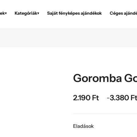
ek
Kategóriák
Saját fényképes ajándékok
Céges ajánd
▾
▾
Goromba Go
2.190
Ft
3.380
F
–
Eladások