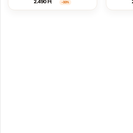
2.490
Ft
-33%