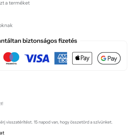
ezt a terméket
soknak
ntáltan biztonságos fizetés
t!
rj visszatérítést. 15 napod van, hogy összetörd a szívünket.
at