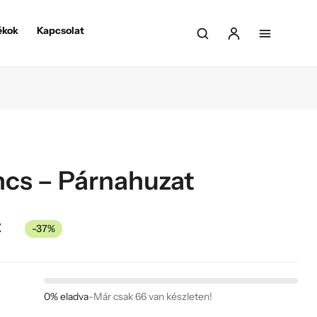
ékok
Kapcsolat
ncs – Párnahuzat
t
-37%
0% eladva
-
Már csak 66 van készleten!