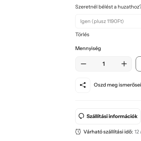
Szeretnél bélést a huzathoz?
Törlés
Mennyiség
Oszd meg ismerősei
Szállítási információk
Várható szállítási idő:
12