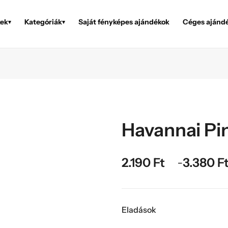
ek
Kategóriák
Saját fényképes ajándékok
Céges ajánd
▾
▾
Havannai Pi
2.190
Ft
3.380
F
–
Eladások