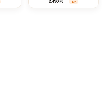
2.490
Ft
-33%