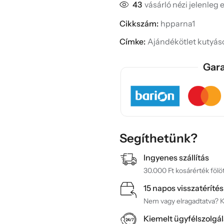
43
vásárló nézi jelenleg 
Cikkszám:
hpparna1
Címke:
Ajándékötlet kutyá
Gara
Segíthetünk?
Ingyenes szállítás
30.000 Ft kosárérték fölöt
15 napos visszatérítés
Nem vagy elragadtatva? Ké
Kiemelt ügyfélszolgál