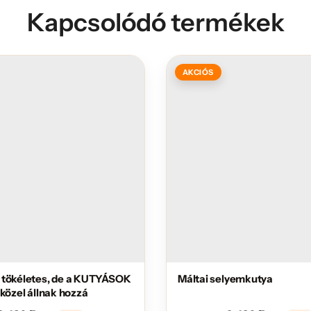
Kapcsolódó termékek
AKCIÓS
 tökéletes, de a KUTYÁSOK
Máltai selyemkutya
 közel állnak hozzá