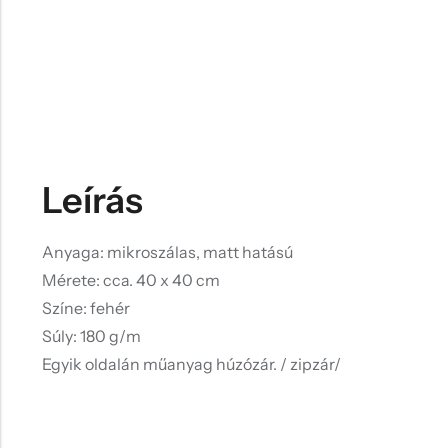
Leírás
Anyaga: mikroszálas, matt hatású
Mérete: cca. 40 x 40 cm
Színe: fehér
Súly: 180 g/m
Egyik oldalán műanyag húzózár. / zipzár/