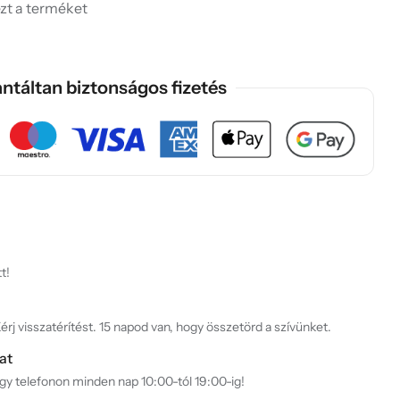
ezt a terméket
ntáltan biztonságos fizetés
t!
rj visszatérítést. 15 napod van, hogy összetörd a szívünket.
at
agy telefonon minden nap 10:00-tól 19:00-ig!