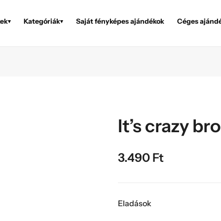
ek
Kategóriák
Saját fényképes ajándékok
Céges ajánd
▾
▾
It’s crazy br
3.490
Ft
Eladások