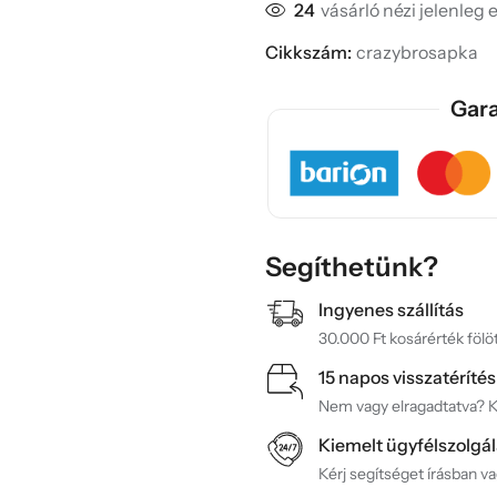
24
vásárló nézi jelenleg 
Cikkszám:
crazybrosapka
Gara
Segíthetünk?
Ingyenes szállítás
30.000 Ft kosárérték fölöt
15 napos visszatérítés
Nem vagy elragadtatva? Ké
Kiemelt ügyfélszolgál
Kérj segítséget írásban v