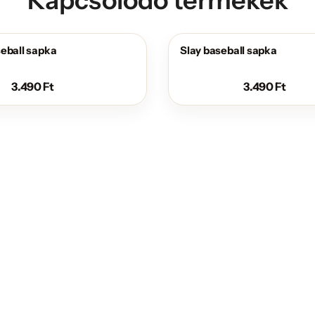
eball sapka
Slay baseball sapka
3.490
Ft
3.490
Ft