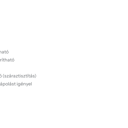
ható
rítható
 (száraztisztítás)
 ápolást igényel