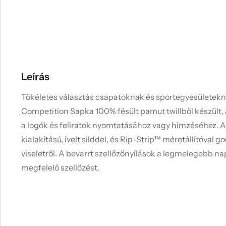
Leírás
Tökéletes választás csapatoknak és sportegyesületek
Competition Sapka 100% fésült pamut twillből készült, am
a logók és feliratok nyomtatásához vagy hímzéséhez. 
kialakítású, ívelt silddel, és Rip-Strip™ méretállítóval
viseletről. A bevarrt szellőzőnyílások a legmelegebb nap
megfelelő szellőzést.