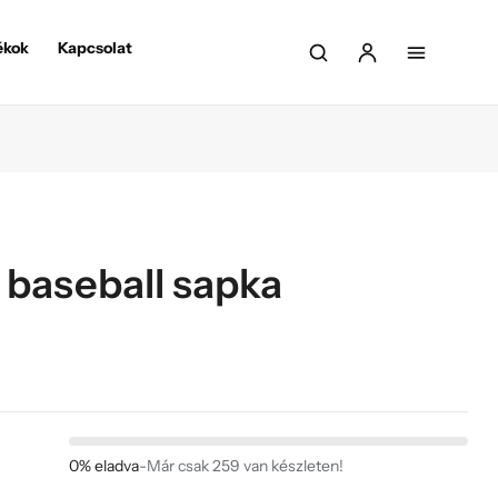
ékok
Kapcsolat
o baseball sapka
0% eladva
-
Már csak 259 van készleten!