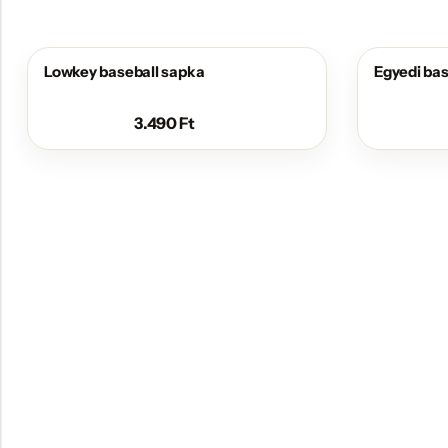
Lowkey baseball sapka
Egyedi bas
3.490
Ft