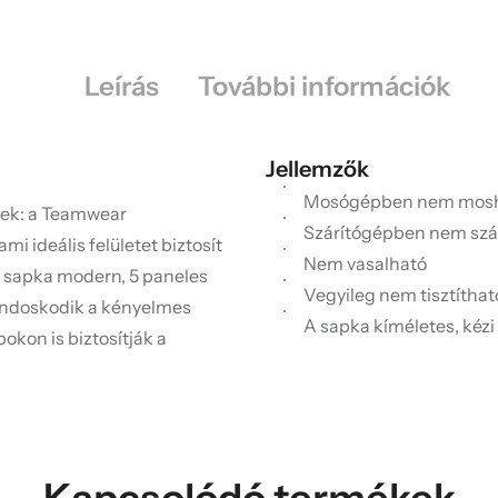
Leírás
További információk
Jellemzők
Mosógépben nem mos
nek: a Teamwear
Szárítógépben nem szá
i ideális felületet biztosít
Nem vasalható
A sapka modern, 5 paneles
Vegyileg nem tisztítható
 gondoskodik a kényelmes
A sapka kíméletes, kézi
okon is biztosítják a
Kapcsolódó termékek