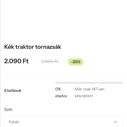
Hűtőmágnes, Kitűző
Plüss
Sapka
Táska, pénztárca
Egyedi céges ajándékok
Kék traktor tornazsák
Egyéb ajándék ötletek
2.090
Ft
2.990
Ft
-30%
0%
-
Már csak 147 van
Eladások
eladva
készleten!
Szín: