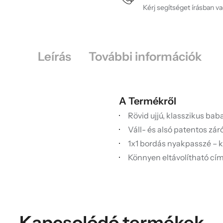
Kérj segítséget írásban v
Leírás
További információk
A Termékről
Rövid ujjú, klasszikus bab
Váll- és alsó patentos zár
1x1 bordás nyakpasszé – 
Könnyen eltávolítható cí
Kapcsolódó termékek