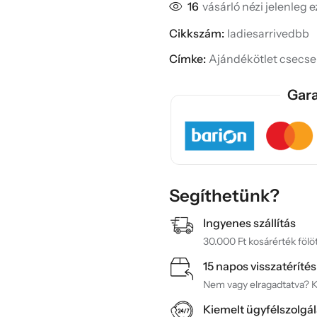
16
vásárló nézi jelenleg 
Cikkszám:
ladiesarrivedbb
Címke:
Ajándékötlet csecs
Gara
Segíthetünk?
Ingyenes szállítás
30.000 Ft kosárérték fölöt
15 napos visszatérítés
Nem vagy elragadtatva? Ké
Kiemelt ügyfélszolgál