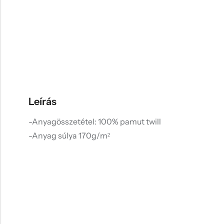
Leírás
-Anyagösszetétel: 100% pamut twill
-Anyag súlya 170g/m²