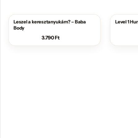
Leszel a keresztanyukám? – Baba
Level 1 H
Body
3.790
Ft