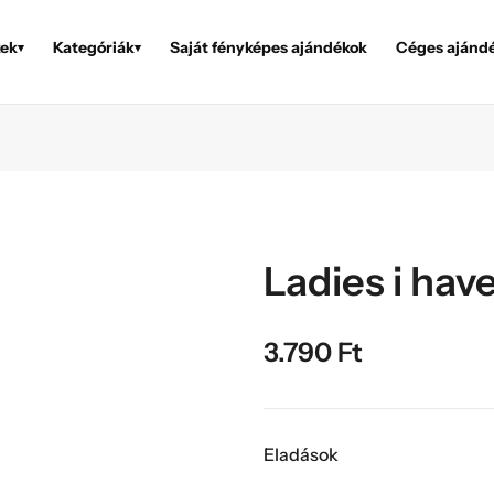
ek
Kategóriák
Saját fényképes ajándékok
Céges ajánd
▾
▾
Ladies i hav
3.790
Ft
Eladások