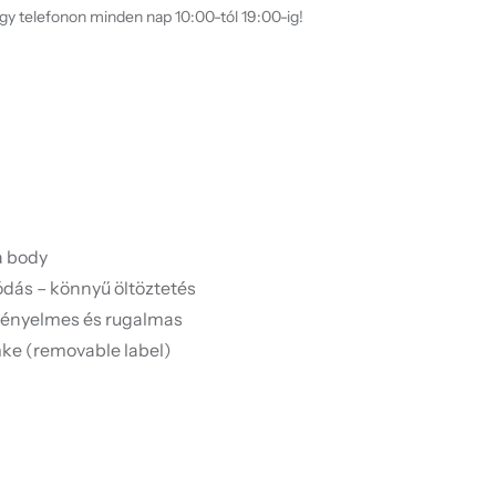
agy telefonon minden nap 10:00-tól 19:00-ig!
a body
ódás – könnyű öltöztetés
kényelmes és rugalmas
mke (removable label)