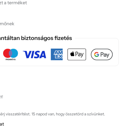
ezt a terméket
emőnek
ntáltan biztonságos fizetés
t!
rj visszatérítést. 15 napod van, hogy összetörd a szívünket.
at