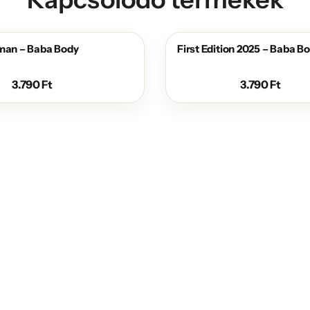
uman – Baba Body
First Edition 2025 – Baba B
3.790
Ft
3.790
Ft