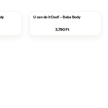
ody
U can do it Dad! – Baba Body
3.790
Ft