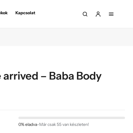
ékok
Kapcsolat
e arrived – Baba Body
0% eladva
-
Már csak 55 van készleten!