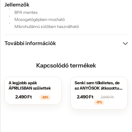
Jellemzők
BPA mentes
Mosogatógépben mosható
Mikrohullámú sütőben használható
További információk
Kapcsolódó termékek
A legjobb apák
Senki sem tökéletes, de
AKCIÓS
AKCIÓS
ÁPRILISBAN születtek
az ANYÓSOK átkozottul
közel állnak hozzá
2.490
Ft
2.490
Ft
2.990
Ft
-33%
-17%