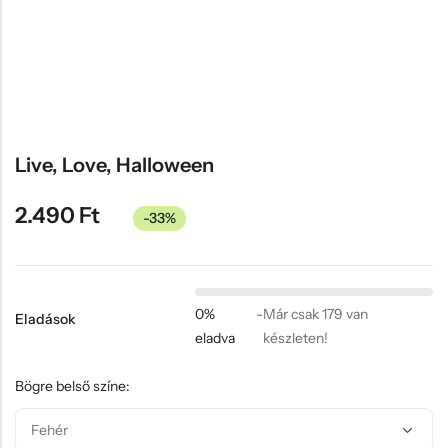
Hűtőmágnes, Kitűző
Plüss
Sapka
Táska, pénztárca
Egyedi céges ajándékok
Live, Love, Halloween
Egyéb ajándék ötletek
2.490
Ft
-33%
0%
-
Már csak 179 van
Eladások
eladva
készleten!
Bögre belső színe: