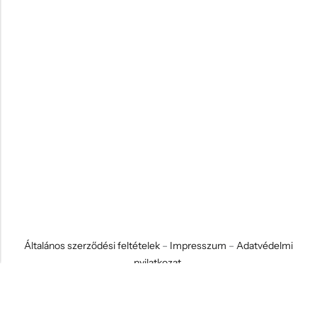
Általános szerződési feltételek
–
Impresszum
–
Adatvédelmi
nyilatkozat
© 2026 Koci és Drabi Ajándék Kft. Minden jog fenntartva