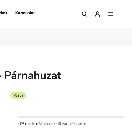
ékok
Kapcsolat
 – Párnahuzat
t
-37%
0% eladva
-
Már csak 66 van készleten!