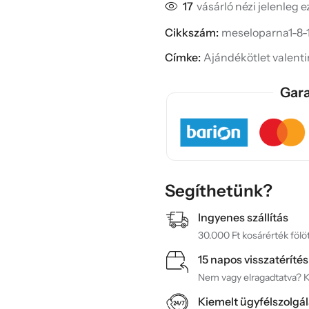
17
vásárló nézi jelenleg 
Cikkszám:
meseloparna1-8-1
Címke:
Ajándékötlet valent
Gara
Segíthetünk?
Ingyenes szállítás
30.000 Ft kosárérték fölöt
15 napos visszatérítés
Nem vagy elragadtatva? Ké
Kiemelt ügyfélszolgál