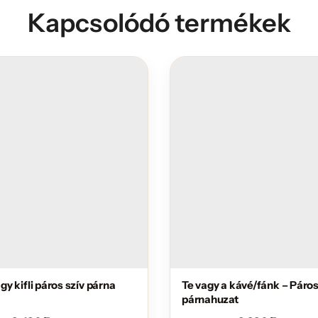
Kapcsolódó termékek
nagy kifli páros szív párna
Te vagy a kávé/fánk – Páro
párnahuzat