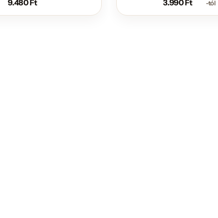
9.480
Ft
3.990
Ft
-tól