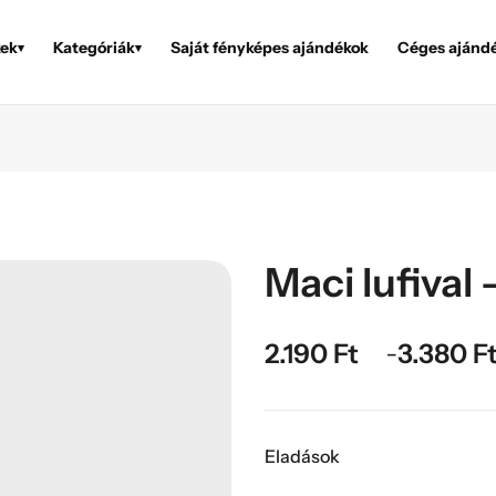
ek
Kategóriák
Saját fényképes ajándékok
Céges ajánd
▾
▾
Maci lufival
2.190
Ft
3.380
F
–
Eladások