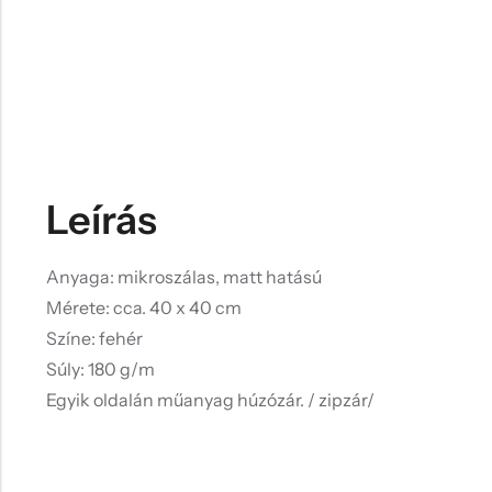
Leírás
Anyaga: mikroszálas, matt hatású
Mérete: cca. 40 x 40 cm
Színe: fehér
Súly: 180 g/m
Egyik oldalán műanyag húzózár. / zipzár/