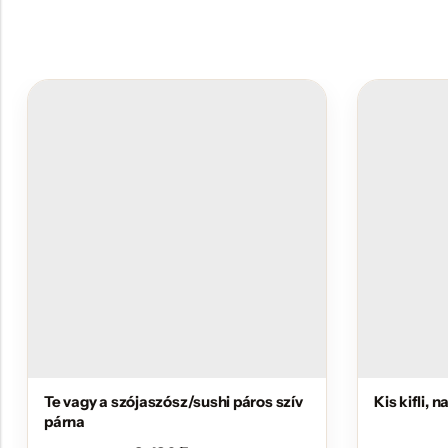
Te vagy a szójaszósz/sushi páros szív
Kis kifli, 
párna