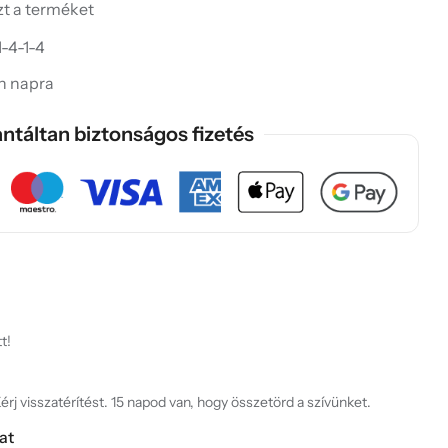
ezt a terméket
-4-1-4
in napra
ntáltan biztonságos fizetés
t!
rj visszatérítést. 15 napod van, hogy összetörd a szívünket.
at