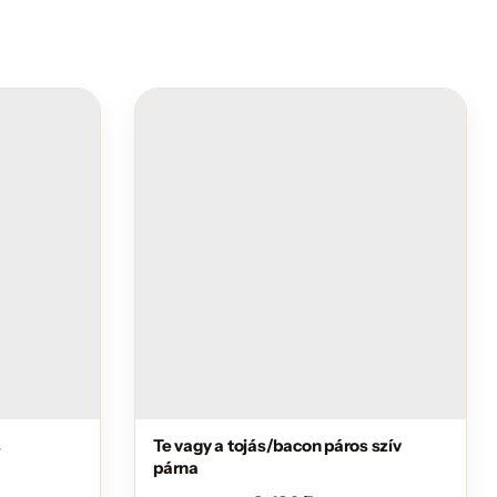
s
Te vagy a tojás/bacon páros szív
párna