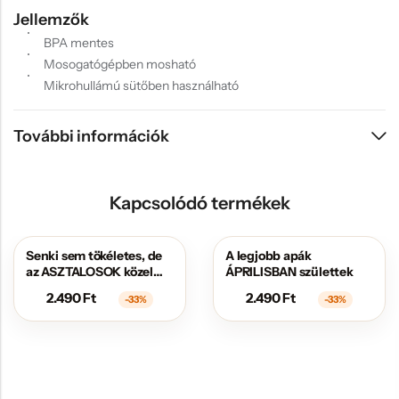
Jellemzők
BPA mentes
Mosogatógépben mosható
Mikrohullámú sütőben használható
További információk
Kapcsolódó termékek
Senki sem tökéletes, de
A legjobb apák
AKCIÓS
AKCIÓS
az ASZTALOSOK közel
ÁPRILISBAN születtek
állnak hozzá
2.490
Ft
2.490
Ft
-33%
-33%