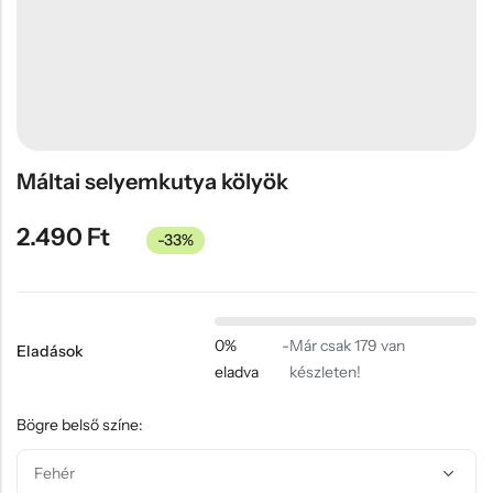
Hűtőmágnes, Kitűző
Plüss
Sapka
Táska, pénztárca
Egyedi céges ajándékok
Máltai selyemkutya kölyök
Egyéb ajándék ötletek
2.490
Ft
-33%
0%
-
Már csak 179 van
Eladások
eladva
készleten!
Bögre belső színe: