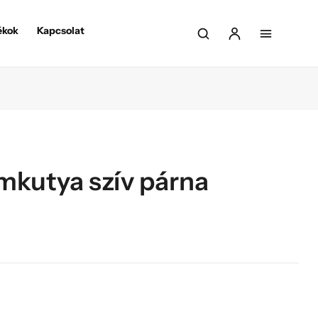
ékok
Kapcsolat
mkutya szív párna