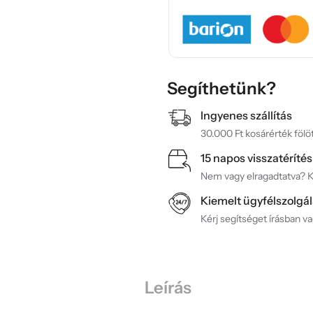
Segíthetünk?
Ingyenes szállítás
30.000 Ft kosárérték fölöt
15 napos visszatérítés
Nem vagy elragadtatva? Ké
Kiemelt ügyfélszolgál
Kérj segítséget írásban v
Leírás