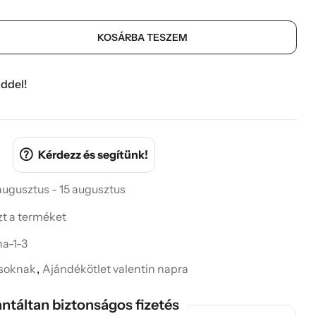
KOSÁRBA TESZEM
ddel!
Kérdezz és segítünk!
 augusztus - 15 augusztus
ezt a terméket
a-1-3
ásoknak
,
Ajándékötlet valentin napra
ntáltan biztonságos fizetés