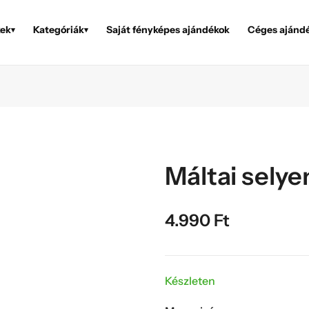
ek
Kategóriák
Saját fényképes ajándékok
Céges ajánd
▾
▾
Máltai selye
4.990
Ft
Készleten