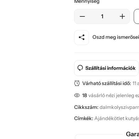
Mennyiség
Oszd meg ismerősei
Szállítási információk
Várható szállítási idő:
11
18
vásárló nézi jelenleg 
Cikkszám:
dalmkolyszivparn
Címkék:
Ajándékötlet kuty
Gara