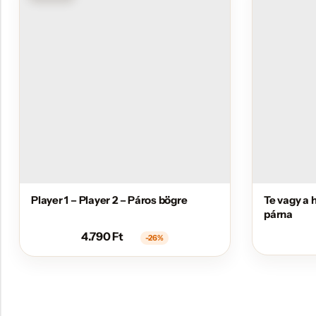
Player 1 – Player 2 – Páros bögre
Te vagy a 
párna
4.790
Ft
-26%