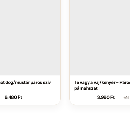
hot dog/mustár páros szív
Te vagy a vaj/kenyér – Páro
párnahuzat
9.480
Ft
3.990
Ft
-tól