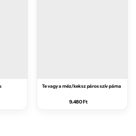
s
Te vagy a méz/keksz páros szív párna
9.480
Ft