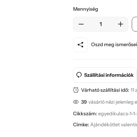
Mennyiség
Oszd meg ismerősei
Szállítási információk
Várható szállítási idő:
11
39
vásárló nézi jelenleg 
Cikkszám:
egyedikulacs-1-1-
Címke:
Ajándékötlet valent