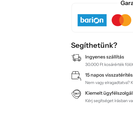
Gara
Segíthetünk?
Ingyenes szállítás
30.000 Ft kosárérték fölöt
15 napos visszatérítés
Nem vagy elragadtatva? Ké
Kiemelt ügyfélszolgál
Kérj segítséget írásban v