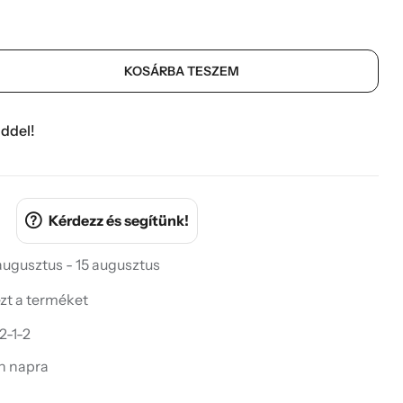
KOSÁRBA TESZEM
ddel!
Kérdezz és segítünk!
 augusztus - 15 augusztus
ezt a terméket
2-1-2
in napra