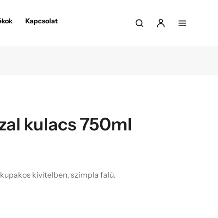
ékok
Kapcsolat
al kulacs 750ml
upakos kivitelben, szimpla falú.