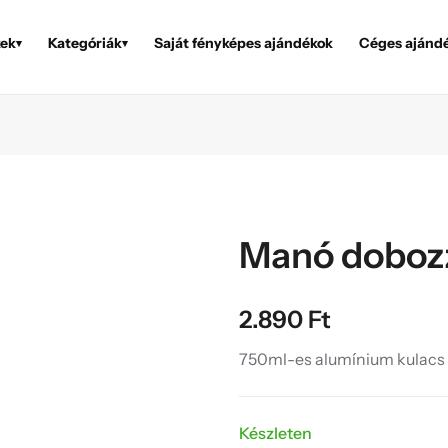
ek
Kategóriák
Saját fényképes ajándékok
Céges ajánd
▾
▾
Manó dobozz
2.890
Ft
750ml-es alumínium kulacs k
Készleten