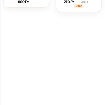
990
Ft
270
Ft
540
Ft
-50%