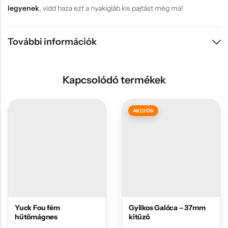
legyenek
, vidd haza ezt a nyakigláb kis pajtást még ma!
További információk
Kapcsolódó termékek
AKCIÓS
Yuck Fou fém
Gyilkos Galóca – 37mm
hűtőmágnes
kitűző