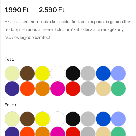
Hűtőmágnes, Kitűző
1.990
Ft
2.590
Ft
–
Plüss
Ez a kis zsiráf nemcsak a kulcsaidat őrzi, de a napodat is garantáltan
Sapka
feldobja. Ha unod a merev kulcstartókat, ő lesz a te mozgékony,
Táska, pénztárca
csuklós legjobb barátod!
Egyedi céges ajándékok
Egyéb ajándék ötletek
Test:
Foltok: