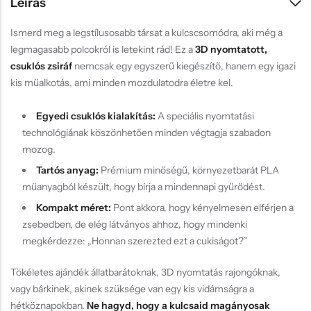
Leírás
Ismerd meg a legstílusosabb társat a kulcscsomódra, aki még a
legmagasabb polcokról is letekint rád! Ez a
3D nyomtatott,
csuklós zsiráf
nemcsak egy egyszerű kiegészítő, hanem egy igazi
kis műalkotás, ami minden mozdulatodra életre kel.
Egyedi csuklós kialakítás:
A speciális nyomtatási
technológiának köszönhetően minden végtagja szabadon
mozog.
Tartós anyag:
Prémium minőségű, környezetbarát PLA
műanyagból készült, hogy bírja a mindennapi gyűrődést.
Kompakt méret:
Pont akkora, hogy kényelmesen elférjen a
zsebedben, de elég látványos ahhoz, hogy mindenki
megkérdezze: „Honnan szerezted ezt a cukiságot?”
Tökéletes ajándék állatbarátoknak, 3D nyomtatás rajongóknak,
vagy bárkinek, akinek szüksége van egy kis vidámságra a
hétköznapokban.
Ne hagyd, hogy a kulcsaid magányosak