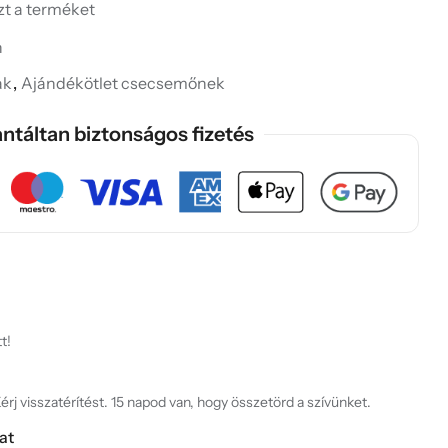
ezt a terméket
h
ak
,
Ajándékötlet csecsemőnek
ntáltan biztonságos fizetés
t!
rj visszatérítést. 15 napod van, hogy összetörd a szívünket.
at