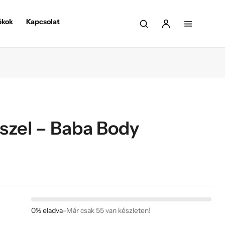
ékok
Kapcsolat
szel – Baba Body
0% eladva
-
Már csak 55 van készleten!