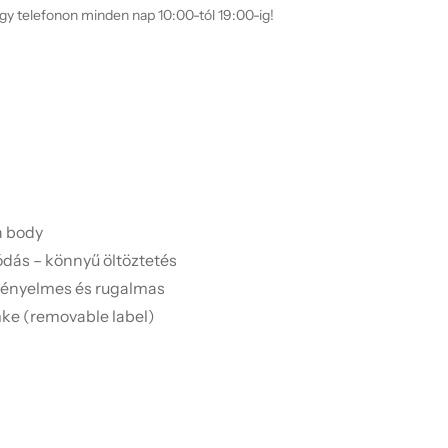
agy telefonon minden nap 10:00-tól 19:00-ig!
a body
ódás – könnyű öltöztetés
kényelmes és rugalmas
mke (removable label)