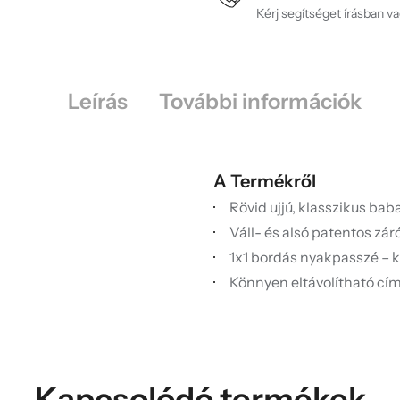
Kérj segítséget írásban v
Leírás
További információk
A Termékről
Rövid ujjú, klasszikus bab
Váll- és alsó patentos zár
1x1 bordás nyakpasszé – 
Könnyen eltávolítható cí
Kapcsolódó termékek