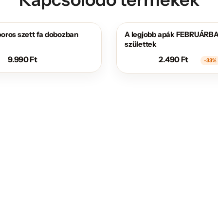
oros szett fa dobozban
A legjobb apák FEBRUÁRB
AKCIÓS
születtek
9.990
Ft
2.490
Ft
-33%