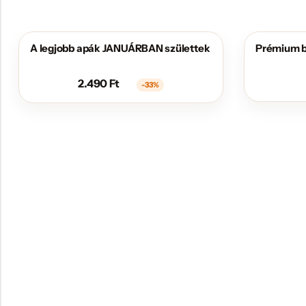
A legjobb apák JANUÁRBAN születtek
Prémium b
AKCIÓS
2.490
Ft
-33%