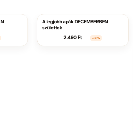
AN
A legjobb apák DECEMBERBEN
AKCIÓS
születtek
2.490
Ft
-33%