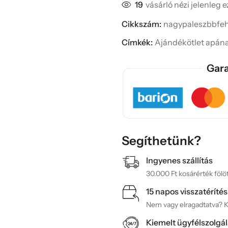
19
vásárló nézi jelenleg 
Cikkszám:
nagypaleszbbfe
Címkék:
Ajándékötlet apán
Gara
Segíthetünk?
Ingyenes szállítás
30.000 Ft kosárérték fölöt
15 napos visszatérítés
Nem vagy elragadtatva? Ké
Kiemelt ügyfélszolgál