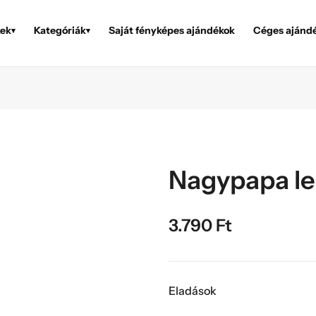
ek
Kategóriák
Saját fényképes ajándékok
Céges ajánd
▾
▾
Nagypapa le
3.790
Ft
Eladások