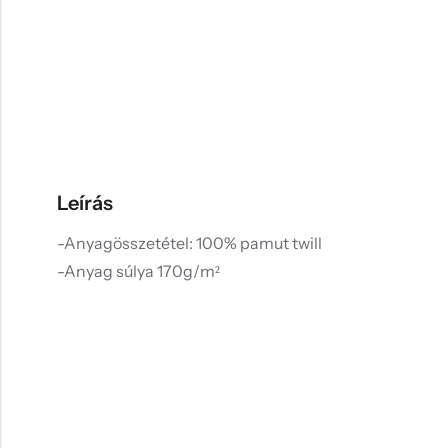
Leírás
-Anyagösszetétel: 100% pamut twill
-Anyag súlya 170g/m²