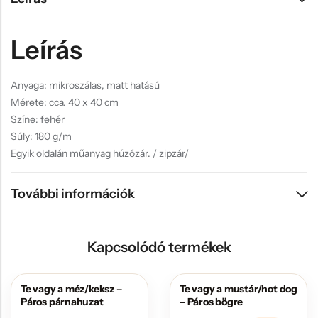
Leírás
Anyaga: mikroszálas, matt hatású
Mérete: cca. 40 x 40 cm
Színe: fehér
Súly: 180 g/m
Egyik oldalán műanyag húzózár. / zipzár/
További információk
Kapcsolódó termékek
Te vagy a méz/keksz –
Te vagy a mustár/hot dog
AKCIÓS
Páros párnahuzat
– Páros bögre