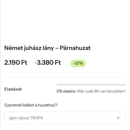
Hűtőmágnes, Kitűző
Plüss
Sapka
Táska, pénztárca
Egyedi céges ajándékok
Német juhász lány – Párnahuzat
Egyéb ajándék ötletek
2.190
Ft
3.380
Ft
–
-37%
Eladások
0% eladva
-
Már csak 66 van készleten!
Szeretnél bélést a huzathoz?: