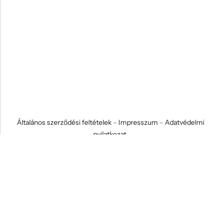
Általános szerződési feltételek
–
Impresszum
–
Adatvédelmi
nyilatkozat
© 2026 Koci és Drabi Ajándék Kft. Minden jog fenntartva