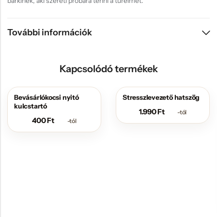
bárkinek, aki szereti próbára tenni a türelmét.
További információk
Kapcsolódó termékek
Bevásárlókocsi nyitó
Stresszlevezető hatszög
kulcstartó
1.990
Ft
-tól
400
Ft
-tól