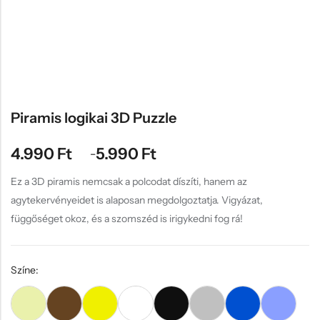
Hűtőmágnes, Kitűző
Plüss
Sapka
Táska, pénztárca
Egyedi céges ajándékok
Piramis logikai 3D Puzzle
Egyéb ajándék ötletek
4.990
Ft
5.990
Ft
–
Ez a 3D piramis nemcsak a polcodat díszíti, hanem az
agytekervényeidet is alaposan megdolgoztatja. Vigyázat,
függőséget okoz, és a szomszéd is irigykedni fog rá!
Színe: