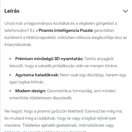
Leírás
Unod már a hagyományos kockákat és a végtelen görgetést a
telefonodon? Ez a
Piramis Intelligencia Puzzle
garantáltan
kizökkent a hétköznapokból, miközben stílusos kiegészítője lesz az
íróasztalodnak.
Prémium minőségű 3D nyomtatás:
Tartós anyagból
készült, hogy a sokadik próbálkozás után se menjen tönkre.
Agytorna haladóknak:
Nem csak egy dísztárgy, hanem egy
igazi logikai kihívás.
Modern design:
Geometrikus formavilág, ami minden
enteriőrbe tökéletesen illeszkedik.
Ne hagyd, hogy a piramis győzzön feletted! Szerezd be még ma,
és mutasd meg a családnak, hogy te vagy a logikai rejtvények
mestere. Tökéletes ajándék geekeknek, mérnököknek vagy