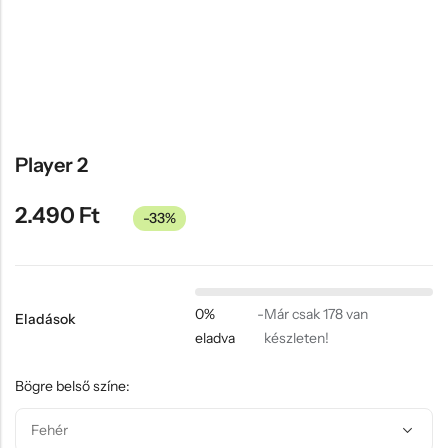
Hűtőmágnes, Kitűző
Plüss
Sapka
Táska, pénztárca
Egyedi céges ajándékok
Player 2
Egyéb ajándék ötletek
2.490
Ft
-33%
0%
-
Már csak 178 van
Eladások
eladva
készleten!
Bögre belső színe: