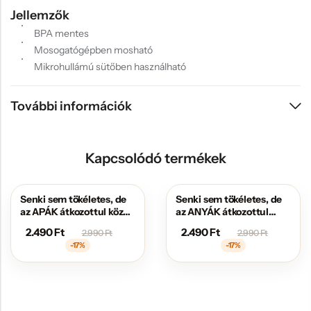
Jellemzők
BPA mentes
Mosogatógépben mosható
Mikrohullámú sütőben használható
További információk
Kapcsolódó termékek
Senki sem tökéletes, de
Senki sem tökéletes, de
AKCIÓS
AKCIÓS
az APÁK átkozottul közel
az ANYÁK átkozottul
állnak hozzá
közel állnak hozzá
2.490
Ft
2.490
Ft
2.990
Ft
2.990
Ft
-17%
-17%