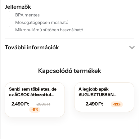
Jellemzők
BPA mentes
Mosogatógépben mosható
Mikrohullámú sütőben használható
További információk
Kapcsolódó termékek
Senki sem tökéletes, de
A legjobb apák
AKCIÓS
AKCIÓS
az ÁCSOK átkozottul
AUGUSZTUSBAN
közel állnak hozzá
születtek
2.490
Ft
2.490
Ft
2.990
Ft
-33%
-17%