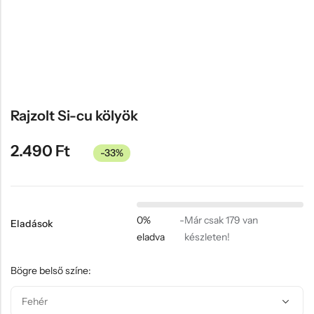
Hűtőmágnes, Kitűző
Plüss
Sapka
Táska, pénztárca
Egyedi céges ajándékok
Rajzolt Si-cu kölyök
Egyéb ajándék ötletek
2.490
Ft
-33%
0%
-
Már csak 179 van
Eladások
eladva
készleten!
Bögre belső színe: