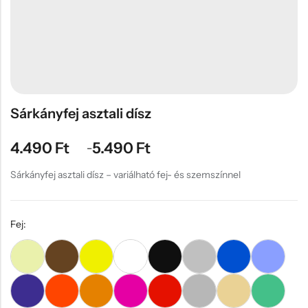
Hűtőmágnes, Kitűző
Plüss
Sapka
Táska, pénztárca
Egyedi céges ajándékok
Sárkányfej asztali dísz
Egyéb ajándék ötletek
4.490
Ft
5.490
Ft
–
Sárkányfej asztali dísz – variálható fej- és szemszínnel
Fej: