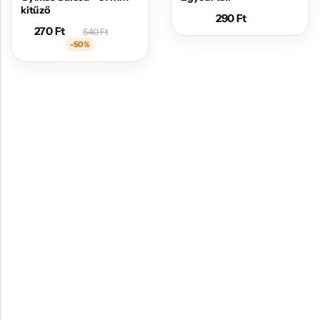
kitűző
290
Ft
270
Ft
540
Ft
-50%