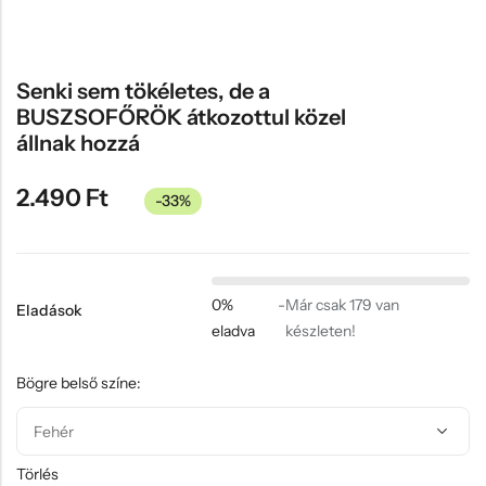
Hűtőmágnes, Kitűző
Plüss
Senki sem tökéletes, de a
Sapka
BUSZSOFŐRÖK átkozottul közel
Táska, pénztárca
állnak hozzá
Egyedi céges ajándékok
2.490
Ft
-33%
Egyéb ajándék ötletek
0%
-
Már csak 179 van
Eladások
eladva
készleten!
Bögre belső színe:
Törlés