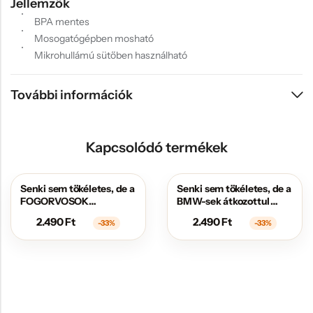
Jellemzők
BPA mentes
Mosogatógépben mosható
Mikrohullámú sütőben használható
További információk
Kapcsolódó termékek
Senki sem tökéletes, de a
Senki sem tökéletes, de a
AKCIÓS
AKCIÓS
FOGORVOSOK
BMW-sek átkozottul
átkozottul közel állnak
közel állnak hozzá
2.490
Ft
2.490
Ft
-33%
-33%
hozzá