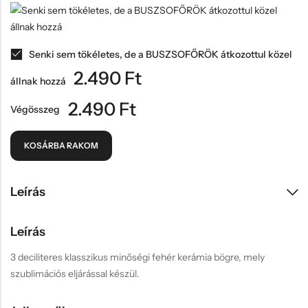
Senki sem tökéletes, de a BUSZSOFŐRÖK átkozottul közel
2.490
Ft
állnak hozzá
2.490
Ft
Végösszeg
KOSÁRBA RAKOM
Leírás
Leírás
3 deciliteres klasszikus minőségi fehér kerámia bögre, mely
szublimációs eljárással készül.