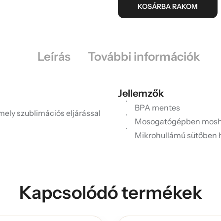
KOSÁRBA RAKOM
Leírás
További információk
Jellemzők
BPA mentes
mely szublimációs eljárással
Mosogatógépben mosh
Mikrohullámú sütőben 
Kapcsolódó termékek