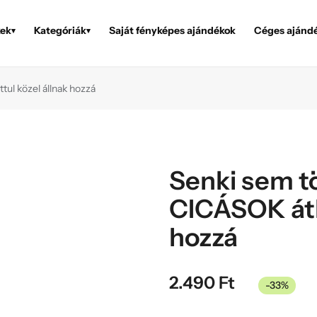
ek
Kategóriák
Saját fényképes ajándékok
Céges ajánd
▾
▾
ul közel állnak hozzá
Senki sem tö
CICÁSOK átk
hozzá
2.490
Ft
-33%