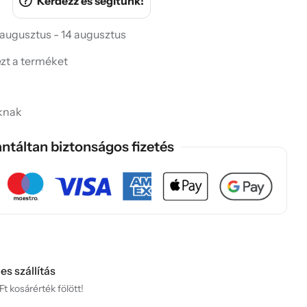
Kérdezz és segítünk!
 augusztus - 14 augusztus
ezt a terméket
knak
ntáltan biztonságos fizetés
es szállítás
t kosárérték fölött!