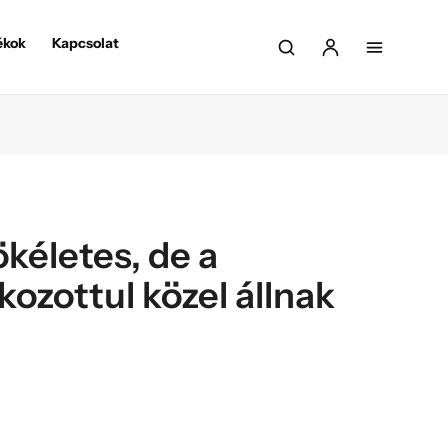
ékok
Kapcsolat
kéletes, de a
ozottul közel állnak