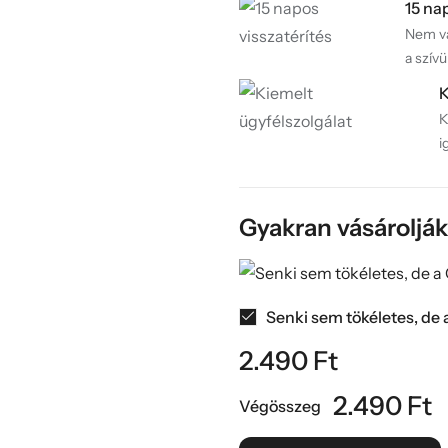
15 na
Nem va
a szívü
K
K
i
Gyakran vásároljá
Senki sem tökéletes, de 
2.490
Ft
2.490
Ft
Végösszeg