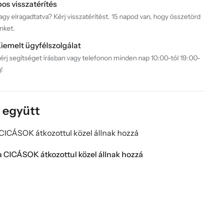
pos visszatérítés
gy elragadtatva? Kérj visszatérítést. 15 napod van, hogy összetörd
nket.
iemelt ügyfélszolgálat
érj segítséget írásban vagy telefonon minden nap 10:00-tól 19:00-
g!
k együtt
a CICÁSOK átkozottul közel állnak hozzá