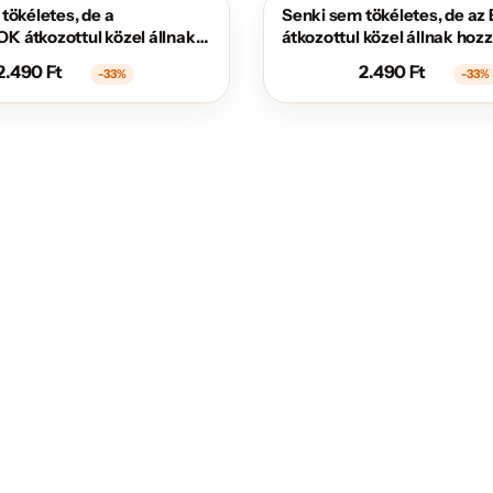
tökéletes, de a
Senki sem tökéletes, de a
AKCIÓS
 átkozottul közel állnak
átkozottul közel állnak hoz
2.490
Ft
2.490
Ft
-33%
-33%