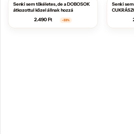
Senki sem tökéletes, de a DOBOSOK
Senki sem 
AKCIÓS
AKCIÓS
átkozottul közel állnak hozzá
CUKRÁSZOK
hozzá
2.490
Ft
-33%