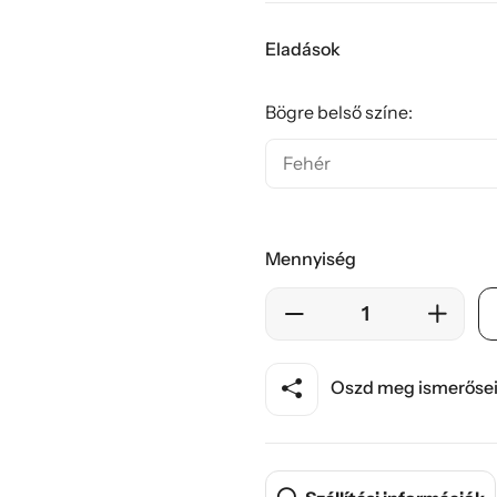
Eladások
Bögre belső színe:
Mennyiség
Oszd meg ismerősei