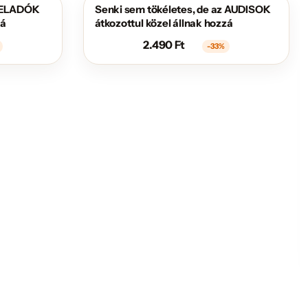
z ELADÓK
Senki sem tökéletes, de az AUDISOK
AKCIÓS
zá
átkozottul közel állnak hozzá
2.490
Ft
-33%