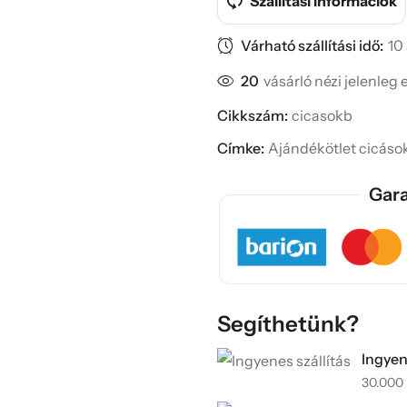
Szállítási információk
Várható szállítási idő:
10
20
vásárló nézi jelenleg 
Cikkszám:
cicasokb
Címke:
Ajándékötlet cicáso
Gara
Segíthetünk?
Ingyen
30.000 F