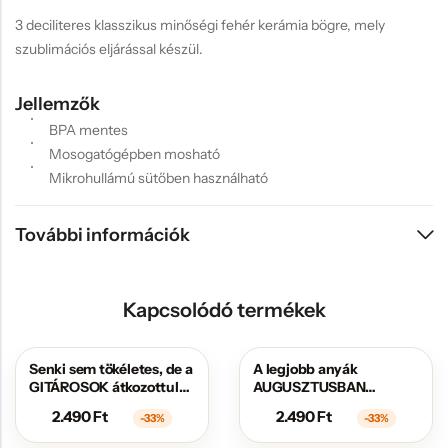
3 deciliteres klasszikus minőségi fehér kerámia bögre, mely
szublimációs eljárással készül.
Jellemzők
BPA mentes
Mosogatógépben mosható
Mikrohullámú sütőben használható
További információk
Kapcsolódó termékek
Senki sem tökéletes, de a
A legjobb anyák
AKCIÓS
AKCIÓS
GITÁROSOK átkozottul
AUGUSZTUSBAN
közel állnak hozzá
születtek
2.490
Ft
2.490
Ft
-33%
-33%