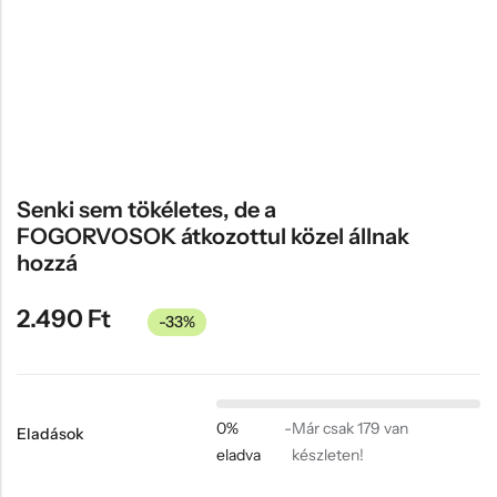
Hűtőmágnes, Kitűző
Plüss
Sapka
Táska, pénztárca
Egyedi céges ajándékok
Senki sem tökéletes, de a
Egyéb ajándék ötletek
FOGORVOSOK átkozottul közel állnak
hozzá
2.490
Ft
-33%
0%
-
Már csak 179 van
Eladások
eladva
készleten!