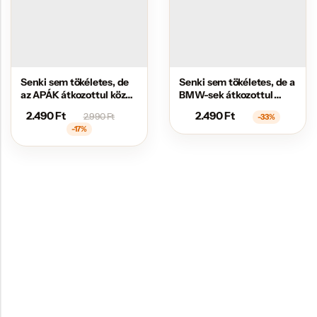
Senki sem tökéletes, de
Senki sem tökéletes, de a
az APÁK átkozottul közel
BMW-sek átkozottul
állnak hozzá
közel állnak hozzá
2.490
Ft
2.490
Ft
2.990
Ft
-33%
-17%