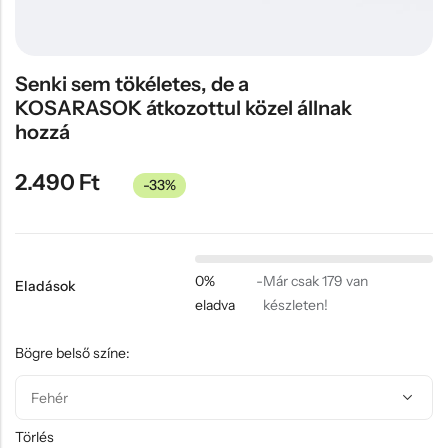
Hűtőmágnes, Kitűző
Plüss
Senki sem tökéletes, de a
Sapka
KOSARASOK átkozottul közel állnak
Táska, pénztárca
hozzá
Egyedi céges ajándékok
2.490
Ft
-33%
Egyéb ajándék ötletek
0%
-
Már csak 179 van
Eladások
eladva
készleten!
Bögre belső színe:
Törlés