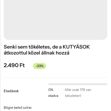
Hűtőmágnes, Kitűző
Plüss
Sapka
Táska, pénztárca
Egyedi céges ajándékok
Senki sem tökéletes, de a KUTYÁSOK
Egyéb ajándék ötletek
átkozottul közel állnak hozzá
2.490
Ft
-33%
0%
-
Már csak 179 van
Eladások
eladva
készleten!
Bögre belső színe: