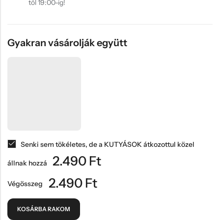
tól 19:00-ig!
Gyakran vásárolják együtt
Senki sem tökéletes, de a KUTYÁSOK átkozottul közel
2.490
Ft
állnak hozzá
2.490
Ft
Végösszeg
KOSÁRBA RAKOM