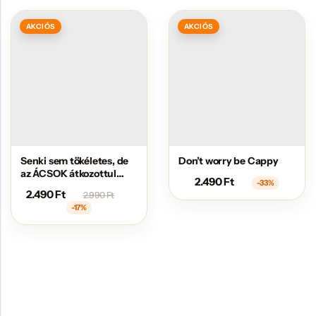
AKCIÓS
AKCIÓS
Senki sem tökéletes, de
Don’t worry be Cappy
az ÁCSOK átkozottul
2.490
Ft
-33%
közel állnak hozzá
2.490
Ft
2.990
Ft
-17%