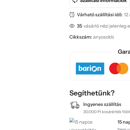
Szállítási információk
Várható szállítási idő:
12
35
vásárló nézi jelenleg 
Cikkszám:
anyosokb
Gara
Segíthetünk?
Ingyenes szállítás
30.000 Ft kosárérték fölöt
15 na
Nem va