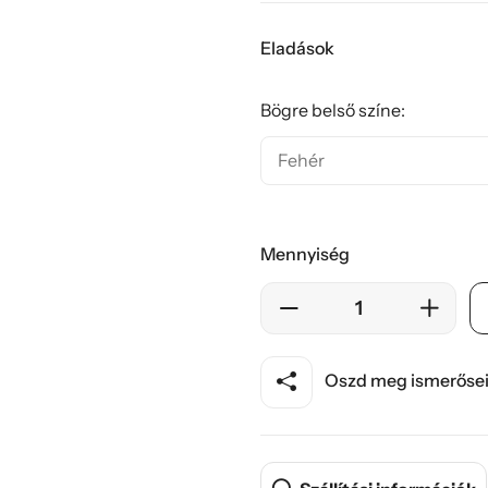
Eladások
Bögre belső színe:
Mennyiség
Oszd meg ismerősei