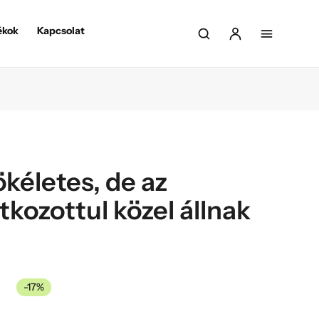
ékok
Kapcsolat
kéletes, de az
ozottul közel állnak
-17%