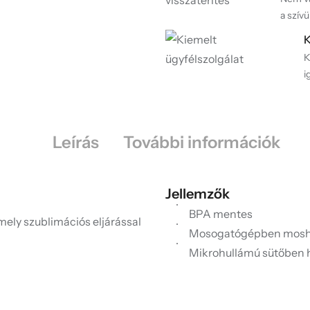
a szívü
K
K
i
Leírás
További információk
Jellemzők
BPA mentes
mely szublimációs eljárással
Mosogatógépben mosh
Mikrohullámú sütőben 