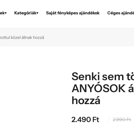
ek
Kategóriák
Saját fényképes ajándékok
Céges ajánd
▾
▾
ttul közel állnak hozzá
Senki sem tö
ANYÓSOK átk
hozzá
2.490
Ft
2.990
Ft