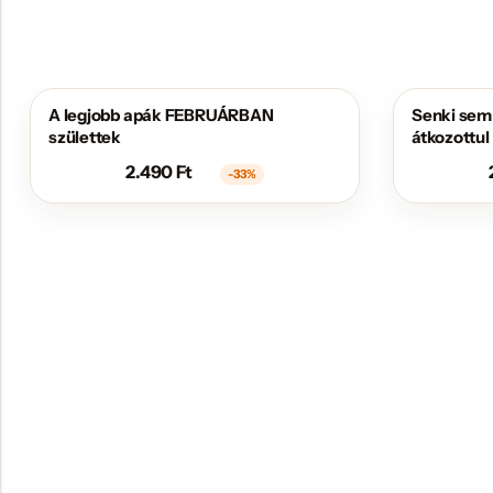
A legjobb apák FEBRUÁRBAN
Senki sem
AKCIÓS
AKCIÓS
születtek
átkozottul
2.490
Ft
-33%