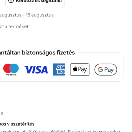
Kérdezz és segítünk!
 augusztus - 16 augusztus
ezt a terméket
ntáltan biztonságos fizetés
t!
pos visszatérítés
gy elragadtatva? Kérj visszatérítést. 15 napod van, hogy összetörd