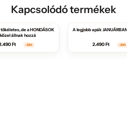
Kapcsolódó termékek
 tökéletes, de a HONDÁSOK
A legjobb apák JANUÁRBAN
AKCIÓS
 közel állnak hozzá
2.490
Ft
2.490
Ft
-33%
-33%