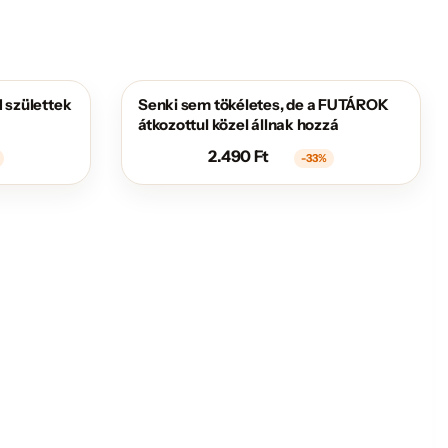
 születtek
Senki sem tökéletes, de a FUTÁROK
AKCIÓS
átkozottul közel állnak hozzá
2.490
Ft
-33%