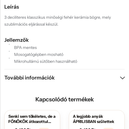
Leírás
3 deciliteres klasszikus minőségi fehér kerámia bögre, mely
szublimációs eljárással készül.
Jellemzők
BPA mentes
Mosogatógépben mosható
Mikrohullámú sütőben használható
További információk
Kapcsolódó termékek
Senki sem tökéletes, de a
A legjobb anyák
AKCIÓS
AKCIÓS
FŐNÖKÖK átkozottul
ÁPRILISBAN születtek
közel állnak hozzá