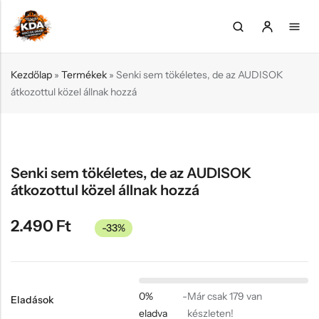
Kezdőlap
»
Termékek
»
Senki sem tökéletes, de az AUDISOK
átkozottul közel állnak hozzá
Back
Back
Back
Back
Back
Valentin napi ajándékok
Anyának
Születésnapra
Legénybúcsú
Gamer
Póló
Apának
Nőnapra
Leánybúcsú
Könyvmoly
Senki sem tökéletes, de az AUDISOK
Bögre
Tesónak
Anyák napjára
Lakásavató
Horgász
átkozottul közel állnak hozzá
Kulacs
Gyereknek
Apák napjára
Halloween
Zene
2.490
Ft
Pohár, korsó
Csecsemőnek
Húsvét
Tejfakasztó
Sütés/főzés
-33%
Párna
Keresztszülőknek
Mikulás
Kávékedvelő
Kulcstartó
Nagyszülőknek
Karácsony
0%
-
Már csak 179 van
Eladások
Falióra, Ébresztőóra
Pároknak
Valentin nap
eladva
készleten!