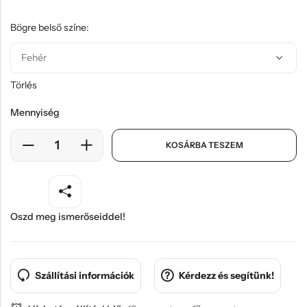
Hűtőmágnes, Kitűző
Bögre belső színe:
Plüss
Sapka
Táska, pénztárca
Törlés
Egyedi céges ajándékok
Mennyiség
Egyéb ajándék ötletek
KOSÁRBA TESZEM
Oszd meg ismerőseiddel!
Szállítási információk
Kérdezz és segítünk!