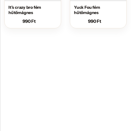
It’s crazy bro fém
Yuck Fou fém
hűtőmágnes
hűtőmágnes
990
Ft
990
Ft