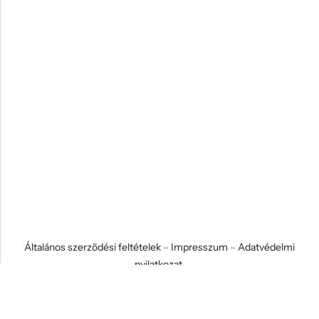
Általános szerződési feltételek
–
Impresszum
–
Adatvédelmi
nyilatkozat
© 2026 Koci és Drabi Ajándék Kft. Minden jog fenntartva