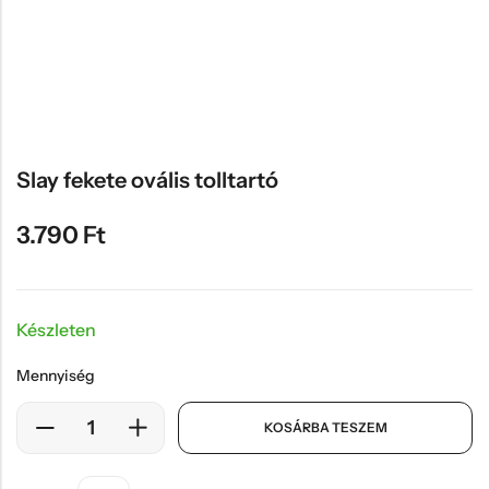
Hűtőmágnes, Kitűző
Plüss
Sapka
Táska, pénztárca
Egyedi céges ajándékok
Slay fekete ovális tolltartó
Egyéb ajándék ötletek
3.790
Ft
Készleten
Mennyiség
KOSÁRBA TESZEM