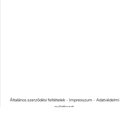
Általános szerződési feltételek
–
Impresszum
–
Adatvédelmi
nyilatkozat
© 2026 Koci és Drabi Ajándék Kft. Minden jog fenntartva