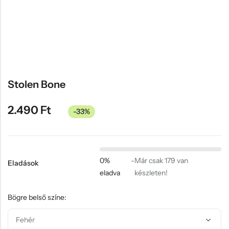
Hűtőmágnes, Kitűző
Plüss
Sapka
Táska, pénztárca
Egyedi céges ajándékok
Stolen Bone
Egyéb ajándék ötletek
2.490
Ft
-33%
0%
-
Már csak 179 van
Eladások
eladva
készleten!
Bögre belső színe: