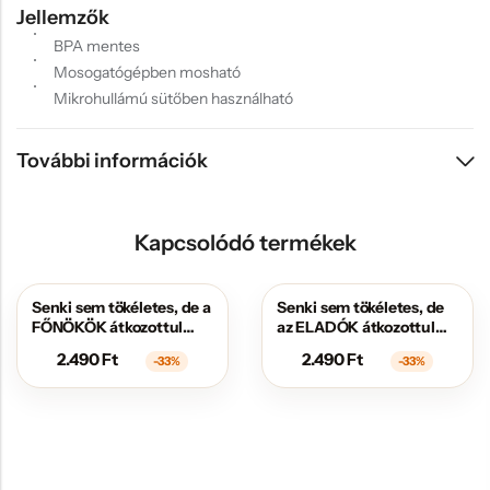
Jellemzők
BPA mentes
Mosogatógépben mosható
Mikrohullámú sütőben használható
További információk
Kapcsolódó termékek
Senki sem tökéletes, de a
Senki sem tökéletes, de
AKCIÓS
AKCIÓS
FŐNÖKÖK átkozottul
az ELADÓK átkozottul
közel állnak hozzá
közel állnak hozzá
2.490
Ft
2.490
Ft
-33%
-33%